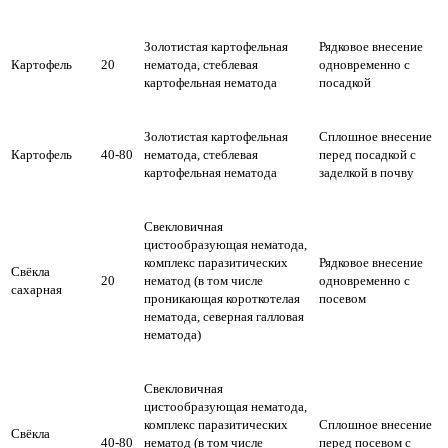
Золотистая картофельная
Рядковое внесение
Картофель
20
нематода, стеблевая
одновременно с
картофельная нематода
посадкой
Золотистая картофельная
Сплошное внесение
Картофель
40-80
нематода, стеблевая
перед посадкой с
картофельная нематода
заделкой в почву
Свекловичная
цистообразующая нематода,
комплекс паразитических
Рядковое внесение
Свёкла
20
нематод (в том числе
одновременно с
сахарная
проникающая короткотелая
посевом
нематода, северная галловая
нематода)
Свекловичная
цистообразующая нематода,
комплекс паразитических
Сплошное внесение
Свёкла
40-80
нематод (в том числе
перед посевом с