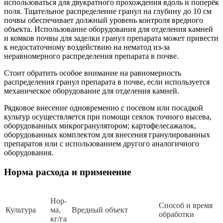
использоваться для двукратного прохождения вдоль и поперёк
поля. Тщательное распределение гранул на глубину до 10 см
почвы обеспечивает должный уровень контроля вредного
объекта. Использование оборудования для отделения камней
и комков почвы для заделки гранул препарата может привести
к недостаточному воздействию на нематод из-за
неравномерного распределения препарата в почве.
Стоит обратить особое внимание на равномерность
распределения гранул препарата в почве, если используется
механическое оборудование для отделения камней.
Рядковое внесение одновременно с посевом или посадкой
культур осуществляется при помощи сеялок точного высева,
оборудованных микрогранулятором; картофелесажалок,
оборудованных комплектом для внесения гранулированных
препаратов или с использованием другого аналогичного
оборудования.
Норма расхода и применение
Нор­
Спо­соб и вре­мя
Куль­ту­ра
ма,
Вред­ный объ­ект
об­ра­бот­ки
кг/га