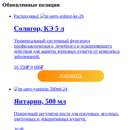
Обновленные позиции
Распродажа!
Солигор, КЭ 5 л
Универсальный системный фунгицид
профилактического, лечебного и искореняющего
действия для защиты зерновых культур от комплекса
заболеваний.
16 550₽
9 686₽
ДОБАВИТЬ
Янтарин, 500 мл
Природный регулятор роста для плодовых, ягодных,
цветочных и декоративных культур.
363₽