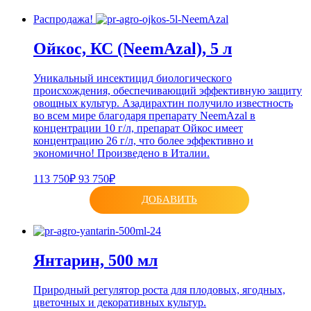
Распродажа!
Ойкос, КС (NeemAzal), 5 л
Уникальный инсектицид биологического
происхождения, обеспечивающий эффективную защиту
овощных культур. Азадирахтин получило известность
во всем мире благодаря препарату NeemAzal в
концентрации 10 г/л, препарат Ойкос имеет
концентрацию 26 г/л, что более эффективно и
экономично! Произведено в Италии.
113 750₽
93 750₽
ДОБАВИТЬ
Янтарин, 500 мл
Природный регулятор роста для плодовых, ягодных,
цветочных и декоративных культур.