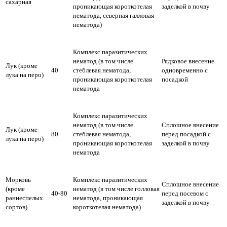
сахарная
проникающая короткотелая
заделкой в почву
нематода, северная галловая
нематода)
Комплекс паразитических
нематод (в том числе
Рядковое внесение
Лук (кроме
40
стеблевая нематода,
одновременно с
лука на перо)
проникающая короткотелая
посадкой
нематода
Комплекс паразитических
нематод (в том числе
Сплошное внесение
Лук (кроме
80
стеблевая нематода,
перед посадкой с
лука на перо)
проникающая короткотелая
заделкой в почву
нематода
Морковь
Комплекс паразитических
Сплошное внесение
(кроме
нематод (в том числе голловая
40-80
перед посевом с
раннеспелых
нематода, проникающая
заделкой в почву
сортов)
короткотелая нематода)