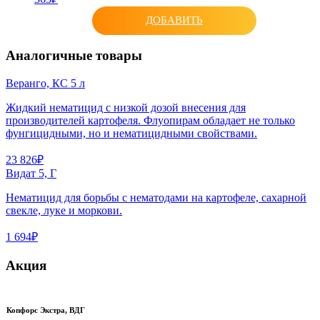
ДОБАВИТЬ
Аналогичные товары
Веранго, КС 5 л
Жидкий нематицид с низкой дозой внесения для
производителей картофеля. Флуопирам обладает не только
фунгицидными, но и нематицидными свойствами.
23 826₽
Видат 5, Г
Нематицид для борьбы с нематодами на картофеле, сахарной
свекле, луке и моркови.
1 694₽
Акция
Копфорс Экстра, ВДГ