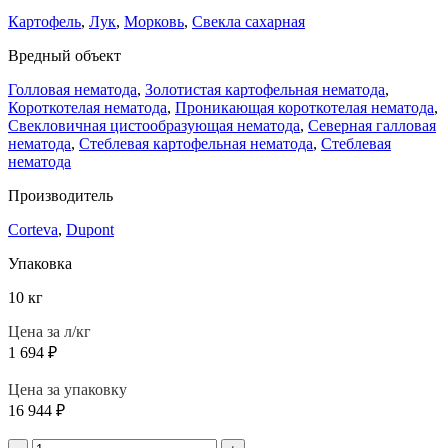
Картофель
,
Лук
,
Морковь
,
Свекла сахарная
Вредный объект
Голловая нематода
,
Золотистая картофельная нематода
,
Короткотелая нематода
,
Проникающая короткотелая нематода
,
Свекловичная цистообразующая нематода
,
Северная галловая
нематода
,
Стеблевая картофельная нематода
,
Стеблевая
нематода
Производитель
Corteva
,
Dupont
Упаковка
10 кг
Цена за л/кг
1 694
₽
Цена за упаковку
16 944
₽