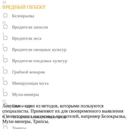
14
ВРЕДНЫЙ ОБЪЕКТ
Белокрылка
11
Вредители запасов
1
Вредители леса
1
Вредители овощных культур
1
Вредители плодовых культур
1
Грибной комарик
2
Минирующая муха
2
Мухи-минеры
11
Л
овушки – один из методов, которыми пользуются
Сциариды
специалисты. Применяют их для своевременного выявления
2
и мониторинга насекомых-вредителей, например Белокрылка,
Томатная минирующая моль
Мухи-минеры, Трипсы.
1
Трипсы