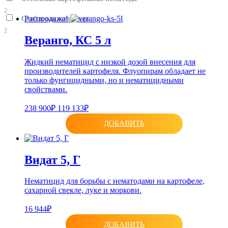
2
Стеблевая нематода
Распродажа!
2
Веранго, КС 5 л
Жидкий нематицид с низкой дозой внесения для
производителей картофеля. Флуопирам обладает не
только фунгицидными, но и нематицидными
свойствами.
238 900₽
119 133₽
ДОБАВИТЬ
Видат 5, Г
Нематицид для борьбы с нематодами на картофеле,
сахарной свекле, луке и моркови.
16 944₽
ДОБАВИТЬ