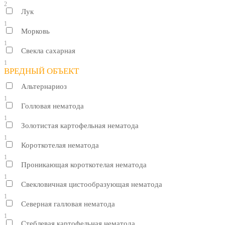
2
Лук
1
Морковь
1
Свекла сахарная
1
ВРЕДНЫЙ ОБЪЕКТ
Альтернариоз
1
Голловая нематода
1
Золотистая картофельная нематода
1
Короткотелая нематода
1
Проникающая короткотелая нематода
1
Свекловичная цистообразующая нематода
1
Северная галловая нематода
1
Стеблевая картофельная нематода