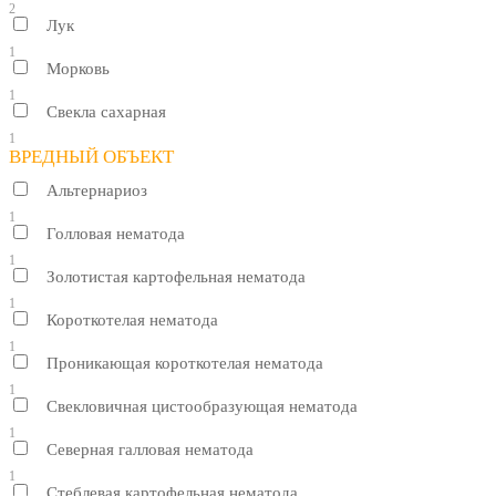
2
Лук
1
Морковь
1
Свекла сахарная
1
ВРЕДНЫЙ ОБЪЕКТ
Альтернариоз
1
Голловая нематода
1
Золотистая картофельная нематода
1
Короткотелая нематода
1
Проникающая короткотелая нематода
1
Свекловичная цистообразующая нематода
1
Северная галловая нематода
1
Стеблевая картофельная нематода