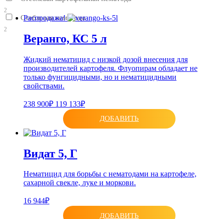
2
Стеблевая нематода
Распродажа!
2
Веранго, КС 5 л
Жидкий нематицид с низкой дозой внесения для
производителей картофеля. Флуопирам обладает не
только фунгицидными, но и нематицидными
свойствами.
238 900₽
119 133₽
ДОБАВИТЬ
Видат 5, Г
Нематицид для борьбы с нематодами на картофеле,
сахарной свекле, луке и моркови.
16 944₽
ДОБАВИТЬ