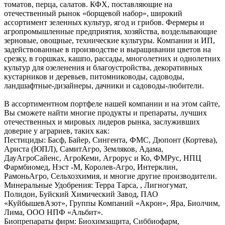
томатов, перца, салатов. КФХ, поставляющие на
отечественный рынок «борщевой набор», широкий
ассортимент зеленных культур, ягод и грибов. Фермеры и
агропромышленные предприятия, хозяйства, возделывающие
зерновые, овощные, технические культуры. Компании и ИП,
задействованные в производстве и выращивании цветов на
срезку, в горшках, кашпо, рассады, многолетних и однолетних
культур для озеленения и благоустройства, декоративных
кустарников и деревьев, питомниководы, садоводы,
ландшафтные-дизайнеры, дачники и садоводы-любители.
В ассортиментном портфеле нашей компании и на этом сайте,
Вы сможете найти многие продукты и препараты, лучших
отечественных и мировых лидеров рынка, заслуживших
доверие у аграриев, таких как:
Пестициды: Басф, Байер, Сингента, ФМС, Дюпонт (Кортева),
Ариста (ЮПЛ), СамитАгро, Земляков, Адама,
ДауАгроСайенс, АгроКеми, Агрорус и Ко, ФМРус, НПЦ
Фармбиомед, Нэст -М, Королев-Агро, Интерклин,
РамоньАгро, Сельхозхимия, и многие другие производители.
Минеральные Удобрения: Терра Тарса, , Лигногумат,
Полидон, Буйский Химический Завод, ПАО
«КуйбышевАзот», Группы Компаний «Акрон», Яра, Биолчим,
Лима, ООО НПФ «Альбит».
Биопрепараты фирм: Биохимзащита, Сиббиофарм,