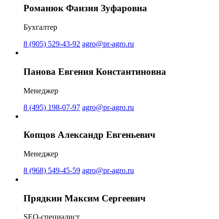
Романюк Фанзия Зуфаровна
Бухгалтер
8 (905) 529-43-92
agro@pr-agro.ru
Панова Евгения Константиновна
Менеджер
8 (495) 198-07-97
agro@pr-agro.ru
Копцов Александр Евгеньевич
Менеджер
8 (968) 549-45-59
agro@pr-agro.ru
Прядкин Максим Сергеевич
SEO-специалист