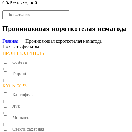
Сб-Вс: выходной
Поиск
товаров
Проникающая короткотелая нематода
Главная
—
Проникающая короткотелая нематода
Показать фильтры
ПРОИЗВОДИТЕЛЬ
Corteva
1
Dupont
1
КУЛЬТУРА
Картофель
1
Лук
1
Морковь
1
Свекла сахарная