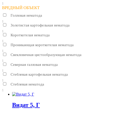
1
ВРЕДНЫЙ ОБЪЕКТ
Голловая нематода
1
Золотистая картофельная нематода
1
Короткотелая нематода
1
Проникающая короткотелая нематода
1
Свекловичная цистообразующая нематода
1
Северная галловая нематода
1
Стеблевая картофельная нематода
1
Стеблевая нематода
1
Видат 5, Г