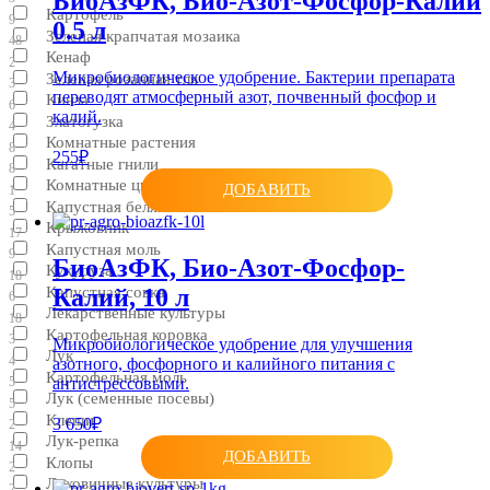
БиоАзФК, Био-Азот-Фосфор-Калий
Картофель
9
0.5 л
Зеленая крапчатая мозаика
48
Кенаф
2
Микробиологическое удобрение. Бактерии препарата
Зеленая розанная тля
3
переводят атмосферный азот, почвенный фосфор и
Кинза
6
калий.
Златогузка
4
Комнатные растения
8
255₽
Кагатные гнили
8
Комнатные цветочные растения
ДОБАВИТЬ
1
Капустная белянка
5
Крыжовник
17
Капустная моль
9
БиоАзФК, Био-Азот-Фосфор-
Кукуруза
18
Калий, 10 л
Капустная совка
6
Лекарственные культуры
18
Картофельная коровка
3
Микробиологическое удобрение для улучшения
Лук
4
азотного, фосфорного и калийного питания с
Картофельная моль
антистрессовыми.
5
Лук (семенные посевы)
5
Клещи
3 650₽
2
Лук-репка
14
ДОБАВИТЬ
Клопы
2
Луковичные культуры
2