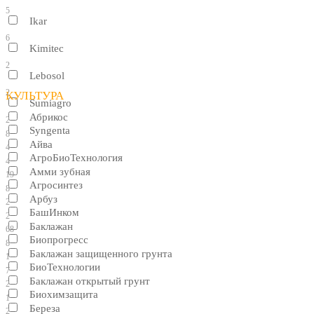
5
Ikar
6
Kimitec
2
Lebosol
2
КУЛЬТУРА
Sumiagro
Абрикос
2
Syngenta
8
Айва
4
АгроБиоТехнология
4
Амми зубная
19
Агросинтез
8
Арбуз
2
БашИнком
2
Баклажан
68
Биопрогресс
8
Баклажан защищенного грунта
1
БиоТехнологии
7
Баклажан открытый грунт
2
Биохимзащита
1
Береза
2