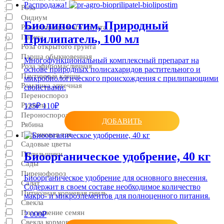
Распродажа!
Роза
3
Оидиум
1
Биолипостим, Природный
Роза защищенного грунта
4
Прилипатель, 100 мл
Парша
12
Роза открытого грунта
6
Парша обыкновенная
4
Многофункциональный комплексный препарат на
Роза эфиромасличная
1
основе природных полисахаридов растительного и
Паутинные клещи
микробиологического происхождения с прилипающими
8
Ромашка аптечная
свойствами.
16
Переноспороз
8
Руккола
125₽
110₽
2
Пероноспороз
4
ДОБАВИТЬ
Рябина
7
Персиковая тля
5
Садовые цветы
6
Пилильщики
Биоорганическое удобрение, 40 кг
1
Сады
3
Пиренофороз
2
Биоорганическое удобрение для основного внесения.
Салат
2
Cодержит в своем составе необходимое количество
Питиозная корневая гниль
8
макро- и микроэлементов для полноценного питания.
Свекла
1
Плесневение семян
2 000₽
1
Свекла кормовая