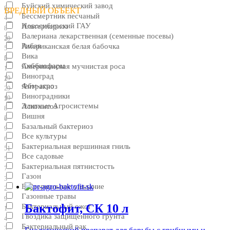
Буйский химический завод
8
ВРЕДНЫЙ ОБЪЕКТ
Бессмертник песчаный
4
Новосибирский ГАУ
Альтернариоз
8
Валериана лекарственная (семенные посевы)
3
20
Рибав
Американская белая бабочка
5
Вика
5
8
Сиббиофарм
Американская мучнистая роса
1
Виноград
19
2
Фбм-агро
Антракноз
29
Виноградники
19
5
Элитные Агросистемы
Аскохитоз
8
Вишня
2
6
Базальный бактериоз
9
Все культуры
6
Бактериальная вершинная гниль
51
Все садовые
5
Бактериальная пятнистость
7
Газон
3
Бактериальное увядание
2
Газонные травы
9
Бактофит, СК 10 л
Бактериальный ожог
1
Гвоздика защищенного грунта
4
Бактериальный рак
3