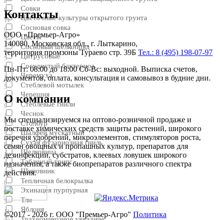
8
Совки
8
Контакты
Цветочные культуры открытого грунта
11
Сосновая совка
9
ООО «Премьер-Агро»
Цветы
5
140080, Московская обл., г. Лыткарино,
Сосновый шелкопряд
2
территория промзоны Тураево стр. 39Б
Тел.: 8 (495) 198-07-97
Цитрусовые
5
Сосудистый бактериоз
2
Пн-Пт: 08:00 до 18:00 Сб-Вс: выходной. Выписка счетов,
Черемуха
документов, оплата, консультация и самовывоз в будние дни.
3
Стеблевой мотылек
5
Черешня
О компании
3
Стеблевые гнили
9
Чеснок
1
Мы специализируемся на оптово-розничной продаже и
Столбур
1
поставке химических средств защиты растений, широкого
Шалфей мускатный
2
перечня удобрений, микроэлементов, стимуляторов роста,
Сухая фузариозная гниль
8
семян овощных и пропашных культур, препаратов для
Шелковица
1
дезинфекции, субстратов, клеевых ловушек широкого
Табачный трипс
назначения, а также биопрепаратов различного спектра
3
Шиповник
действия.
12
Тепличная белокрылка
8
Эхинацея пурпурная
8
Тли
3
Яблоня
11
©2017 - 2026 г. ООО "Премьер-Агро"
Политика
Трахеомикозное увядание