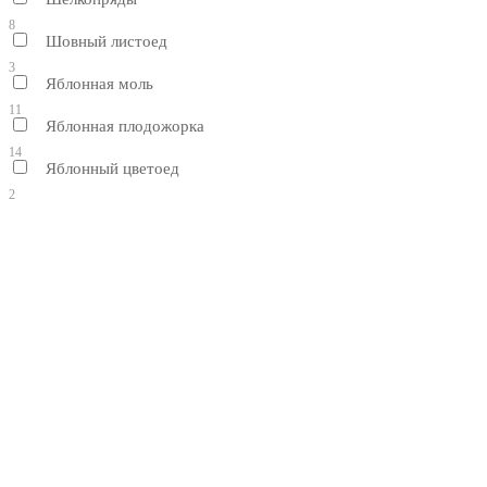
8
Шовный листоед
3
Яблонная моль
11
Яблонная плодожорка
14
Яблонный цветоед
2