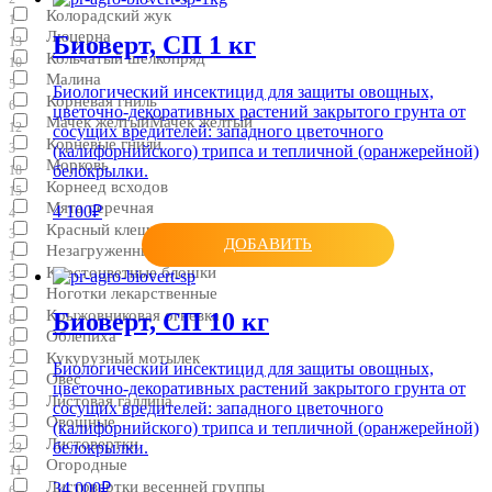
Колорадский жук
1
Люцерна
Биоверт, СП 1 кг
13
Кольчатый шелкопряд
10
Малина
5
Биологический инсектицид для защиты овощных,
Корневая гниль
6
цветочно-декоративных растений закрытого грунта от
Мачек желтыйМачек желтый
12
сосущих вредителей: западного цветочного
Корневые гнили
3
(калифорнийского) трипса и тепличной (оранжерейной)
Морковь
белокрылки.
18
Корнеед всходов
15
Мята перечная
4 100₽
4
Красный клещ
3
ДОБАВИТЬ
Незагруженные складские помещения
1
Крестоцветные блошки
3
Ноготки лекарственные
1
Крыжовниковая огневка
Биоверт, СП 10 кг
8
Облепиха
8
Кукурузный мотылек
2
Биологический инсектицид для защиты овощных,
Овес
2
цветочно-декоративных растений закрытого грунта от
Листовая галлица
3
сосущих вредителей: западного цветочного
Овощные
(калифорнийского) трипса и тепличной (оранжерейной)
3
Листовертки
белокрылки.
23
Огородные
11
Листовертки весенней группы
34 000₽
6