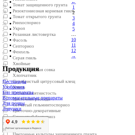
19
←
Томат защищенного грунта
10
1
Ризоктониозная корневая гниль
38
2
Томат открытого грунта
3
1
Ринхоспориоз
4
26
Укроп
5
2
…
Розанная листовертка
6
10
Фасоль
2
11
Септориоз
3
12
Фенхель
9
→
Серая гниль
8
Хвойные
13
Продукция
Серая зерновая совка
7
Хлопчатник
5
Пестициды
Серебристый цитрусовый клещ
2
Удобрения
Хмель
2
Био препараты
Сетчатая пятнистость
12
Вспомогательные препараты
Цветочная рассада
2
Для почвы
Сетчатый гельминтоспориоз
4
Ловушки
Цветочно-декоративные
1
Слизистый бактериоз
2
Цветочные
7
Совка-гамма
16
Цветочные культуры защищенного грунта