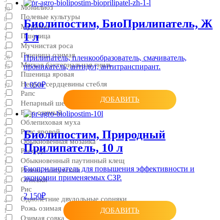
Монилиоз
19
Полевые культуры
8
Биолипостим, БиоПрилипатель, Ж
Муравьи
4
1 л
Пшеница
1
Мучнистая роса
4
Пшеница озимая
Прилипатель, пленкообразователь, смачиватель,
26
Мягкая бактериальная гниль
проникатель, антидот, антитранспирант.
15
Пшеница яровая
5
Некроз сердцевины стебля
1 050₽
17
Рапс
7
ДОБАВИТЬ
Непарный шелкопряд
3
Рапс озимый
8
Облепиховая муха
4
Рапс яровой
Биолипостим, Природный
2
Обыкновенная мозаика
4
Прилипатель, 10 л
Рассада
2
Обыкновенный паутинный клещ
1
Биоприлипатель для повышения эффективности и
Ревень тангутский
2
экономии применяемых СЗР.
Огневки
8
Рис
8
2 150₽
Однолетние двудольные сорняки
4
Рожь озимая
ДОБАВИТЬ
1
Озимая совка
3