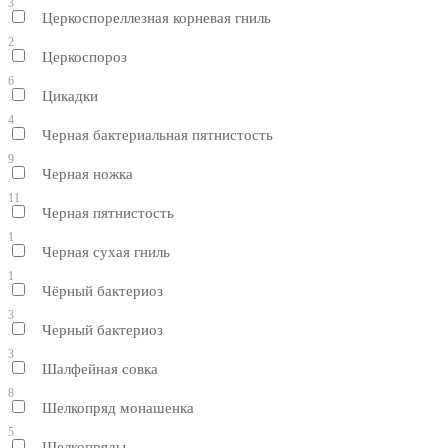
3
Церкоспореллезная корневая гниль
2
Церкоспороз
6
Цикадки
4
Черная бактериальная пятнистость
9
Черная ножка
11
Черная пятнистость
1
Черная сухая гниль
1
Чёрный бактериоз
3
Черный бактериоз
3
Шалфейная совка
8
Шелкопряд монашенка
5
Шелкопряды