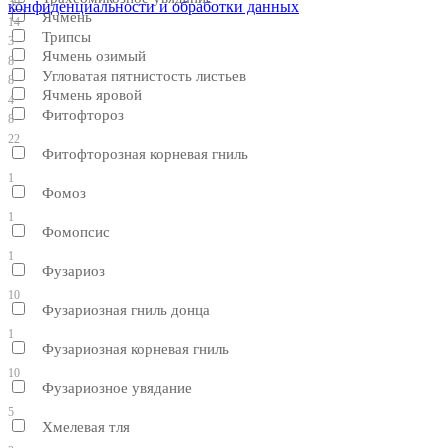
39
конфиденциальности и обработки данных
Ячмень
14
Трипсы
3
Ячмень озимый
8
Угловатая пятнистость листьев
8
Ячмень яровой
4
Фитофтороз
8
22
Фитофторозная корневая гниль
1
Фомоз
1
Фомопсис
1
Фузариоз
10
Фузариозная гниль донца
1
Фузариозная корневая гниль
10
Фузариозное увядание
5
Хмелевая тля