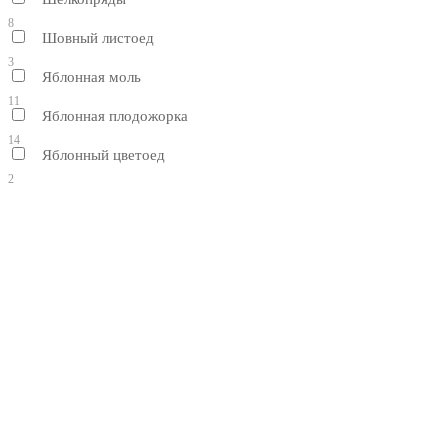
8
Шовный листоед
3
Яблонная моль
11
Яблонная плодожорка
14
Яблонный цветоед
2