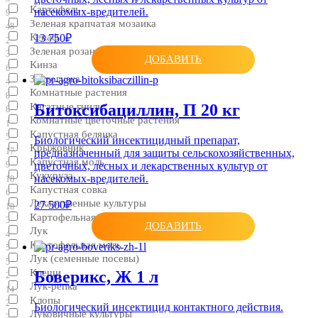
Картофель
насекомых-вредителей.
9
Зеленая крапчатая мозаика
48
Кенаф
13 750₽
2
Зеленая розанная тля
3
ДОБАВИТЬ
Кинза
6
Златогузка
4
Комнатные растения
8
Битоксибациллин, П 20 кг
Кагатные гнили
8
Комнатные цветочные растения
1
Капустная белянка
5
Биологический инсектицидный препарат,
Крыжовник
17
предназначенный для защиты сельскохозяйственных,
Капустная моль
цветочных, лесных и лекарственных культур от
9
Кукуруза
насекомых-вредителей.
18
Капустная совка
6
Лекарственные культуры
27 500₽
18
Картофельная коровка
3
ДОБАВИТЬ
Лук
4
Картофельная моль
5
Лук (семенные посевы)
5
Клещи
Боверикс, Ж 1 л
2
Лук-репка
14
Клопы
2
Биологический инсектицид контактного действия.
Луковичные культуры
2