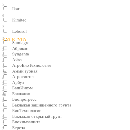
5
Ikar
6
Kimitec
2
Lebosol
2
КУЛЬТУРА
Sumiagro
Абрикос
2
Syngenta
8
Айва
4
АгроБиоТехнология
4
Амми зубная
19
Агросинтез
8
Арбуз
2
БашИнком
2
Баклажан
68
Биопрогресс
8
Баклажан защищенного грунта
1
БиоТехнологии
7
Баклажан открытый грунт
2
Биохимзащита
1
Береза
2