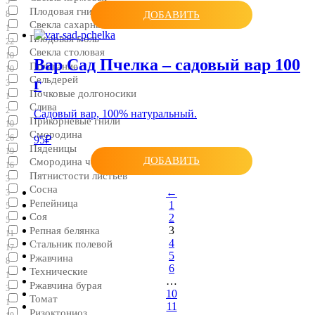
5
Плодовая гниль
ДОБАВИТЬ
8
Свекла сахарная
1
Плодовая моль
22
Свекла столовая
10
Вар Сад Пчелка – садовый вар 100
Полегание
10
Сельдерей
г
3
Почковые долгоносики
1
Слива
2
Садовый вар, 100% натуральный.
Прикорневые гнили
10
Смородина
26
95₽
Пяденицы
19
ДОБАВИТЬ
Смородина черная
16
Пятнистости листьев
3
Сосна
←
3
Репейница
1
5
Соя
2
5
3
Репная белянка
11
4
Стальник полевой
17
5
Ржавчина
8
6
Технические
1
…
Ржавчина бурая
3
10
Томат
1
11
Ризоктониоз