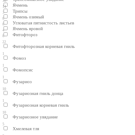
39
Ячмень
14
Трипсы
3
Ячмень озимый
8
Угловатая пятнистость листьев
8
Ячмень яровой
4
Фитофтороз
8
22
Фитофторозная корневая гниль
1
Фомоз
1
Фомопсис
1
Фузариоз
10
Фузариозная гниль донца
1
Фузариозная корневая гниль
10
Фузариозное увядание
5
Хмелевая тля