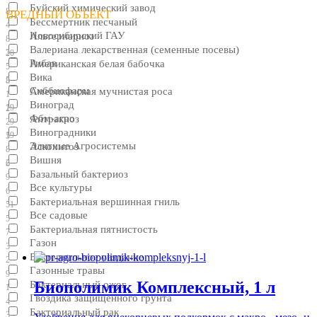
Буйский химический завод
8
ВРЕДНЫЙ ОБЪЕКТ
Бессмертник песчаный
4
Новосибирский ГАУ
Альтернариоз
8
Валериана лекарственная (семенные посевы)
3
20
Рибав
Американская белая бабочка
5
Вика
5
8
Сиббиофарм
Американская мучнистая роса
1
Виноград
19
2
Фбм-агро
Антракноз
29
Виноградники
19
5
Элитные Агросистемы
Аскохитоз
8
Вишня
2
6
Базальный бактериоз
9
Все культуры
6
Бактериальная вершинная гниль
51
Все садовые
5
Бактериальная пятнистость
7
Газон
3
Бактериальное увядание
2
Газонные травы
9
Биополимик Комплексный, 1 л
Бактериальный ожог
1
Гвоздика защищенного грунта
4
Бактериальный рак
3