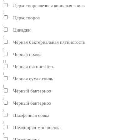
3
Церкоспореллезная корневая гниль
2
Церкоспороз
6
Цикадки
4
Черная бактериальная пятнистость
9
Черная ножка
11
Черная пятнистость
1
Черная сухая гниль
1
Чёрный бактериоз
3
Черный бактериоз
3
Шалфейная совка
8
Шелкопряд монашенка
5
Шелкопряды