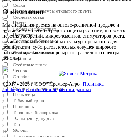
8
Совки
8
О компании
Цветочные культуры открытого грунта
11
Сосновая совка
9
Цветы
5
Мы специализируемся на оптово-розничной продаже и
Сосновый шелкопряд
поставке химических средств защиты растений, широкого
2
Цитрусовые
перечня удобрений, микроэлементов, стимуляторов роста,
5
Сосудистый бактериоз
семян овощных и пропашных культур, препаратов для
2
Черемуха
дезинфекции, субстратов, клеевых ловушек широкого
3
назначения, а также биопрепаратов различного спектра
Стеблевой мотылек
5
действия.
Черешня
3
Стеблевые гнили
9
Чеснок
1
Столбур
1
Шалфей мускатный
©2017 - 2026 г. ООО "Премьер-Агро"
Политика
2
Сухая фузариозная гниль
конфиденциальности и обработки данных
8
Шелковица
1
Табачный трипс
3
Шиповник
12
Тепличная белокрылка
8
Эхинацея пурпурная
8
Тли
3
Яблоня
11
Трахеомикозное увядание