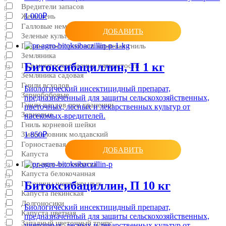
Вредители запасов
8
1 000₽
Женьшень
3
Галловые нематоды
3
ДОБАВИТЬ
Зеленые культуры
1
Гельминтоспориозная корневая гниль
1
Земляника
9
Битоксибациллин, П 1 кг
Гельминтоспориозные пятнистости
13
Земляника садовая
2
Гнили всходов
2
Биологический инсектицидный препарат,
Зернобобовые
предназначенный для защиты сельскохозяйственных,
1
Гнили плодов при хранении
цветочных, лесных и лекарственных культур от
3
Зерновые
насекомых-вредителей.
1
Гниль корневой шейки
8
Змееголовник молдавский
1 850₽
5
Горностаевая моль
3
ДОБАВИТЬ
Капуста
7
Гроздевая листовертка
23
Капуста белокочанная
13
Битоксибациллин, П 10 кг
Гусеницы чешуекрылых
13
Капуста пекинская
1
Долгоносики
1
Биологический инсектицидный препарат,
Капуста цветная
2
предназначенный для защиты сельскохозяйственных,
Западный цветочный трипс
цветочных, лесных и лекарственных культур от
3