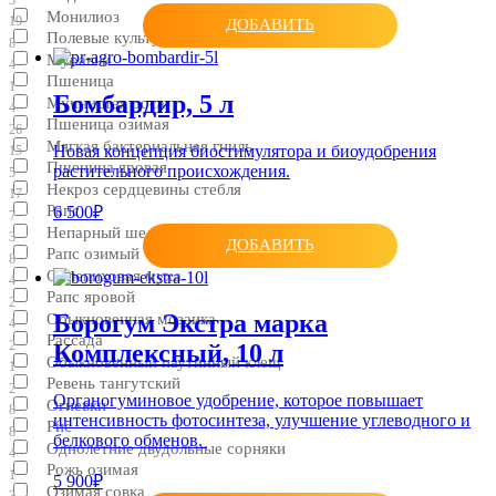
Монилиоз
19
ДОБАВИТЬ
Полевые культуры
8
Муравьи
4
Пшеница
1
Бомбардир, 5 л
Мучнистая роса
4
Пшеница озимая
26
Мягкая бактериальная гниль
Новая концепция биостимулятора и биоудобрения
15
Пшеница яровая
растительного происхождения.
5
Некроз сердцевины стебля
17
Рапс
6 500₽
7
Непарный шелкопряд
3
ДОБАВИТЬ
Рапс озимый
8
Облепиховая муха
4
Рапс яровой
2
Борогум Экстра марка
Обыкновенная мозаика
4
Рассада
2
Комплексный, 10 л
Обыкновенный паутинный клещ
1
Ревень тангутский
2
Органогуминовое удобрение, которое повышает
Огневки
8
интенсивность фотосинтеза, улучшение углеводного и
Рис
8
белкового обменов.
Однолетние двудольные сорняки
4
Рожь озимая
1
5 900₽
Озимая совка
3