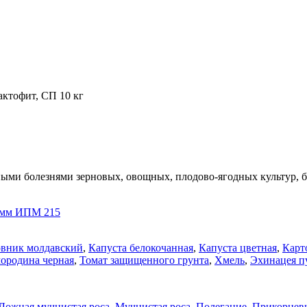
актофит, СП 10 кг
ыми болезнями зерновых, овощных, плодово-ягодных культур, б
штамм ИПМ 215
овник молдавский
,
Капуста белокочанная
,
Капуста цветная
,
Карт
ородина черная
,
Томат защищенного грунта
,
Хмель
,
Эхинацея п
Ложная мучнистая роса
,
Мучнистая роса
,
Полегание
,
Прикорнев