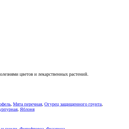
олезнями цветов и лекарственных растений.
офель
,
Мята перечная
,
Огурец защищенного грунта
,
урпурная
,
Яблоня
ые гнили
,
Фитофтороз
,
Фузариоз