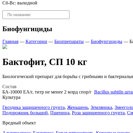
Сб-Вс: выходной
Поиск
товаров
Биофунгициды
Главная
—
Категории
—
Биопрепараты
—
Биофунгициды
—
Б
Бактофит, СП 10 кг
Биологический препарат для борьбы с грибными и бактериальн
Состав
БА-10000 ЕА/г, титр не менее 2 млрд спор/г
Bacillus subtilis 
Культура
Гвоздика защищенного грунта
,
Женьшень
,
Земляника
,
Змеегол
Подорожник большой
,
Пшеница
,
Роза защищенного грунта
,
См
Вредный объект
Альтернариоз
,
Бактериоз
,
Бурая пятнистость
,
Корневые гнили
,