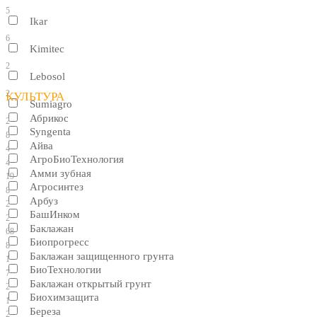
5
Ikar
6
Kimitec
2
Lebosol
2
КУЛЬТУРА
Sumiagro
Абрикос
2
Syngenta
8
Айва
4
АгроБиоТехнология
4
Амми зубная
19
Агросинтез
8
Арбуз
2
БашИнком
2
Баклажан
68
Биопрогресс
8
Баклажан защищенного грунта
1
БиоТехнологии
7
Баклажан открытый грунт
2
Биохимзащита
1
Береза
2