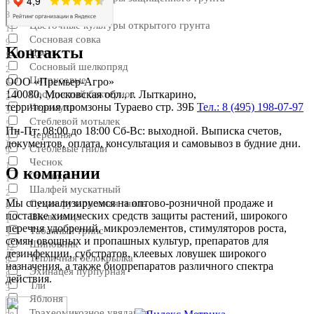
8
Совки
8
Цветочные культуры открытого грунта
11
Сосновая совка
9
Контакты
Цветы
5
Сосновый шелкопряд
2
Цитрусовые
ООО «Премьер-Агро»
5
Сосудистый бактериоз
140080, Московская обл., г. Лыткарино,
2
территория промзоны Тураево стр. 39Б
Тел.: 8 (495) 198-07-97
Черемуха
3
Стеблевой мотылек
5
Пн-Пт: 08:00 до 18:00 Сб-Вс: выходной. Выписка счетов,
Черешня
3
документов, оплата, консультация и самовывоз в будние дни.
Стеблевые гнили
9
Чеснок
1
О компании
Столбур
1
Шалфей мускатный
2
Мы специализируемся на оптово-розничной продаже и
Сухая фузариозная гниль
8
поставке химических средств защиты растений, широкого
Шелковица
1
перечня удобрений, микроэлементов, стимуляторов роста,
Табачный трипс
3
семян овощных и пропашных культур, препаратов для
Шиповник
12
дезинфекции, субстратов, клеевых ловушек широкого
Тепличная белокрылка
8
назначения, а также биопрепаратов различного спектра
Эхинацея пурпурная
8
действия.
Тли
3
Яблоня
11
Трахеомикозное увядание