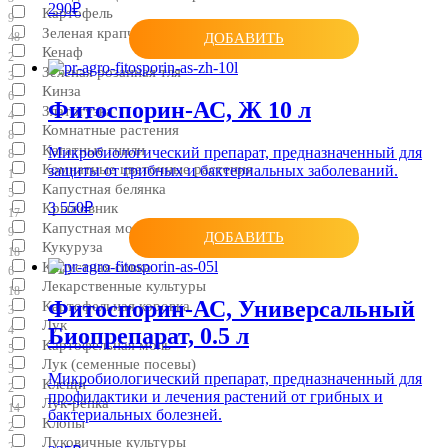
290₽
Картофель
9
Зеленая крапчатая мозаика
48
ДОБАВИТЬ
Кенаф
2
Зеленая розанная тля
3
Кинза
6
Фитоспорин-АС, Ж 10 л
Златогузка
4
Комнатные растения
8
Кагатные гнили
Микробиологический препарат, предназначенный для
8
Комнатные цветочные растения
защиты от грибных и бактериальных заболеваний.
1
Капустная белянка
5
3 550₽
Крыжовник
17
Капустная моль
9
ДОБАВИТЬ
Кукуруза
18
Капустная совка
6
Лекарственные культуры
18
Фитоспорин-АС, Универсальный
Картофельная коровка
3
Лук
Биопрепарат, 0.5 л
4
Картофельная моль
5
Лук (семенные посевы)
5
Микробиологический препарат, предназначенный для
Клещи
2
профилактики и лечения растений от грибных и
Лук-репка
14
бактериальных болезней.
Клопы
2
Луковичные культуры
2