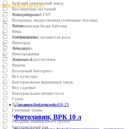
Буйский химический завод
8
ВРЕДНЫЙ ОБЪЕКТ
Бессмертник песчаный
4
Новосибирский ГАУ
Альтернариоз
8
Валериана лекарственная (семенные посевы)
3
20
Рибав
Американская белая бабочка
5
Вика
5
8
Сиббиофарм
Американская мучнистая роса
1
Виноград
19
2
Фбм-агро
Антракноз
29
Виноградники
19
5
Элитные Агросистемы
Аскохитоз
8
Вишня
2
6
Базальный бактериоз
9
Все культуры
6
Бактериальная вершинная гниль
51
Все садовые
5
Бактериальная пятнистость
7
Газон
3
Бактериальное увядание
2
Газонные травы
9
Фитолавин, ВРК 10 л
Бактериальный ожог
1
Гвоздика защищенного грунта
4
Бактериальный рак
3