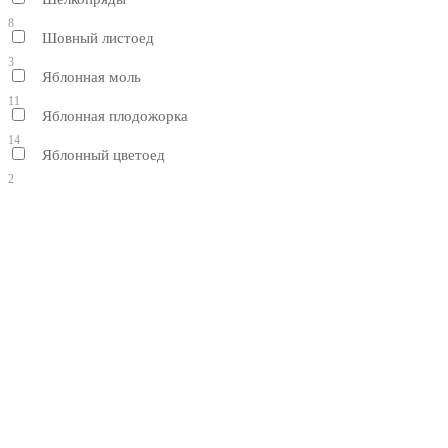
8
Шовный листоед
3
Яблонная моль
11
Яблонная плодожорка
14
Яблонный цветоед
2