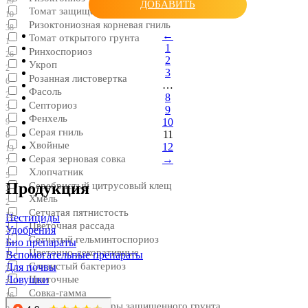
19
ДОБАВИТЬ
Томат защищенного грунта
10
Ризоктониозная корневая гниль
38
←
Томат открытого грунта
1
1
Ринхоспориоз
26
2
Укроп
2
3
Розанная листовертка
6
…
Фасоль
2
8
Септориоз
3
9
Фенхель
10
9
Серая гниль
11
8
Хвойные
12
13
Серая зерновая совка
→
7
Хлопчатник
5
Продукция
Серебристый цитрусовый клещ
2
Хмель
2
Сетчатая пятнистость
12
Пестициды
Цветочная рассада
Удобрения
2
Сетчатый гельминтоспориоз
Био препараты
4
Цветочно-декоративные
Вспомогательные препараты
1
Слизистый бактериоз
Для почвы
2
Ловушки
Цветочные
7
Совка-гамма
16
Цветочные культуры защищенного грунта