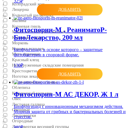
325₽
Колорадский жук
1
Люцерна
ДОБАВИТЬ
13
Кольчатый шелкопряд
10
Малина
5
Корневая гниль
6
Фитоспорин-М , РеаниматоР-
Мачек желтыйМачек желтый
12
БиоЛекарство, 200 мл
Корневые гнили
3
Морковь
18
Корнеед всходов
Биофунгицид, в основе которого – защитные
15
Мята перечная
фитобактерии в споровой форме.
4
Красный клещ
3
Незагруженные складские помещения
130₽
1
Крестоцветные блошки
3
ДОБАВИТЬ
Ноготки лекарственные
1
Крыжовниковая огневка
8
Облепиха
8
Фитоспорин-М АС ДЕКОР, Ж 1 л
Кукурузный мотылек
2
Овес
2
Листовая галлица
3
Биофунгицид с инновационным механизмом действия.
Овощные
3
Мощная защита от грибных и бактериальных болезней и
Листовертки
стрессов.
23
Огородные
11
Листовертки весенней группы
980₽
6