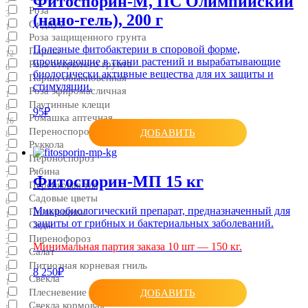
Фитоспорин-М, ПС Олимпийский
Роза
3
(нано-гель), 200 г
Оидиум
1
Роза защищенного грунта
4
Полезные фитобактерии в споровой форме,
Парша
12
проникающие в ткани растений и вырабатывающие
Роза открытого грунта
6
биологически активные вещества для их защиты и
Парша обыкновенная
4
стимуляции.
Роза эфиромасличная
1
Паутинные клещи
8
95₽
Ромашка аптечная
16
Переноспороз
ДОБАВИТЬ
8
Руккола
2
Пероноспороз
4
Рябина
7
Фитоспорин-МП 15 кг
Персиковая тля
5
Садовые цветы
6
Микробиологический препарат, предназначенный для
Пилильщики
1
защиты от грибных и бактериальных заболеваний.
Сады
3
Пиренофороз
2
Минимальная партия заказа 10 шт — 150 кг.
Салат
2
Питиозная корневая гниль
8
8 250₽
Свекла
1
Плесневение семян
ДОБАВИТЬ
1
Свекла кормовая