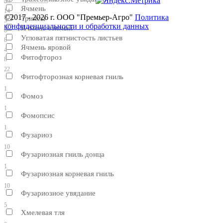
39
Ячмень
14
©2017 - 2026 г. ООО "Премьер-Агро"
Политика
Трипсы
3
конфиденциальности и обработки данных
Ячмень озимый
8
Угловатая пятнистость листьев
8
Ячмень яровой
4
Фитофтороз
8
22
Фитофторозная корневая гниль
1
Фомоз
1
Фомопсис
1
Фузариоз
10
Фузариозная гниль донца
1
Фузариозная корневая гниль
10
Фузариозное увядание
5
Хмелевая тля