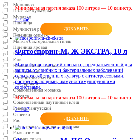
Монилиоз
19
Минимальная партия заказа 100 литров — 10 канистр.
Полевые культуры
8
Муравьи
4
2 750₽
Пшеница
1
ДОБАВИТЬ
Мучнистая роса
4
Пшеница озимая
26
Мягкая бактериальная гниль
15
Пшеница яровая
5
Фитоспорин-М, Ж ЭКСТРА, 10 л
Некроз сердцевины стебля
17
Рапс
7
Микробиологический препарат, предназначенный для
Непарный шелкопряд
3
защиты от грибных и бактериальных заболеваний
Рапс озимый
8
сельскохозяйственных культур с антистрессовыми,
Облепиховая муха
4
ростоускоряющими, иммуностимулирующими
Рапс яровой
2
свойствами.
Обыкновенная мозаика
4
Рассада
Минимальная партия заказа 100 литров — 10 канистр.
2
Обыкновенный паутинный клещ
1
Ревень тангутский
3 150₽
2
Огневки
8
ДОБАВИТЬ
Рис
8
Однолетние двудольные сорняки
4
Рожь озимая
1
Озимая совка
3