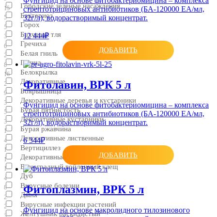
Фунгицид на основе фитобактериомицина – комплекса
Городские зеленые насаждения
стрептотрициновых антибиотиков (БА-120000 ЕА/мл,
15
Бактериоз
32г/л), водорастворимый концентрат.
5
Горох
5
Бахчевая тля
12 444₽
3
Гречиха
6
ДОБАВИТЬ
Белая гниль
2
Груша
8
Белокрылка
16
Декоративные
Фитолавин, ВРК 5 л
2
Боярышница
9
Декоративные деревья и кустарники
3
Фунгицид на основе фитобактериомицина – комплекса
Бурая пятнистость
5
стрептотрициновых антибиотиков (БА-120000 ЕА/мл,
Декоративные кустарники
3
32г/л), водорастворимый концентрат.
Бурая ржавчина
1
Декоративные лиственные
6 344₽
4
Вертициллез
1
ДОБАВИТЬ
Декоративные хвойные культуры
1
Виноградный войлочный клещ
1
Дуб
4
Вирусные болезни
Фитоплазмин, ВРК 5 л
8
Дыня
2
Вирусные инфекции растений
2
Фунгицид на основе макролидного тилозинового
Желтушник раскидистый
3