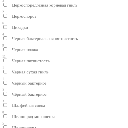
3
Церкоспореллезная корневая гниль
2
Церкоспороз
6
Цикадки
4
Черная бактериальная пятнистость
9
Черная ножка
11
Черная пятнистость
1
Черная сухая гниль
1
Черный бактериоз
3
Чёрный бактериоз
3
Шалфейная совка
8
Шелкопряд монашенка
5
Шелкопряды