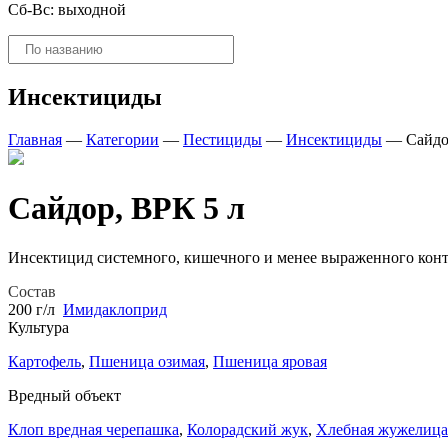
Сб-Вс: выходной
Поиск
товаров
Инсектициды
Главная
—
Категории
—
Пестициды
—
Инсектициды
—
Сайдо
Сайдор, ВРК 5 л
Инсектицид системного, кишечного и менее выраженного конт
Состав
200 г/л
Имидаклоприд
Культура
Картофель
,
Пшеница озимая
,
Пшеница яровая
Вредный объект
Клоп вредная черепашка
,
Колорадский жук
,
Хлебная жужелица