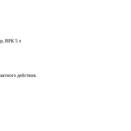
р, ВРК 5 л
актного действия.