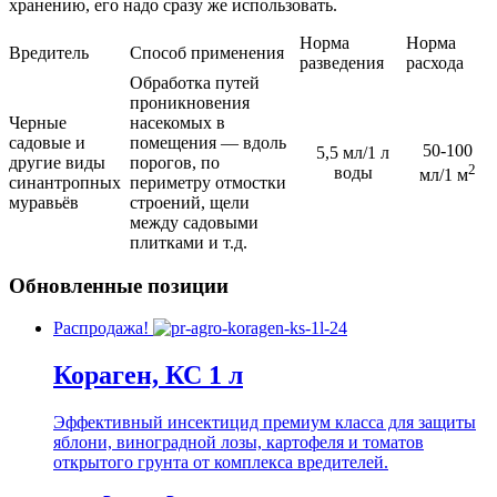
хранению, его надо сразу же использовать.
Норма
Норма
Вредитель
Способ применения
разведения
расхода
Обработка путей
проникновения
Черные
насекомых в
садовые и
помещения — вдоль
50-100
5,5 мл/1 л
другие виды
порогов, по
2
воды
мл/1 м
синантропных
периметру отмостки
муравьёв
строений, щели
между садовыми
плитками и т.д.
Обновленные позиции
Распродажа!
Кораген, КС 1 л
Эффективный инсектицид премиум класса для защиты
яблони, виноградной лозы, картофеля и томатов
открытого грунта от комплекса вредителей.