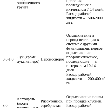
цветения,
защищенного
последующее с
грунта
интервалом 7-14 дней.
Расход рабочей
жидкости – 1500-2000
л/га
Опрыскивание в
период вегетации в
системе с другими
фунгицидами: первое
опрыскивание —
Лук (кроме
профилактическое,
0,8-1,0
Пероноспороз
лука на перо)
последующие — с
интервалом 10-14
дней.
Расход рабочей
жидкости — 200-400 л/
га
Опрыскивание почвы
Картофель
Ризоктониоз,
при посадке клубней.
(кроме
3,0
серебристая
Расход рабочей
раннеспелых