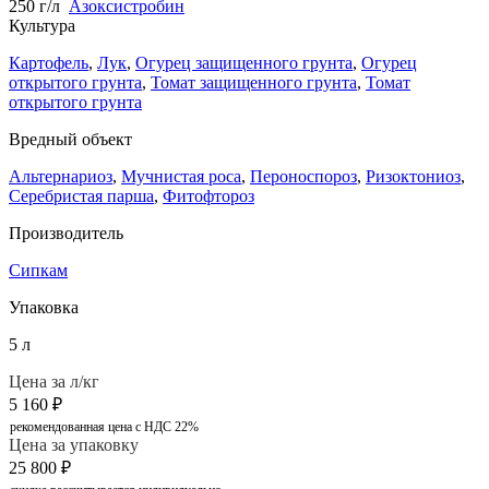
250 г/л
Азоксистробин
Культура
Картофель
,
Лук
,
Огурец защищенного грунта
,
Огурец
открытого грунта
,
Томат защищенного грунта
,
Томат
открытого грунта
Вредный объект
Альтернариоз
,
Мучнистая роса
,
Пероноспороз
,
Ризоктониоз
,
Серебристая парша
,
Фитофтороз
Производитель
Сипкам
Упаковка
5 л
Цена за л/кг
5 160
₽
рекомендованная цена с НДС 22%
Цена за упаковку
25 800
₽