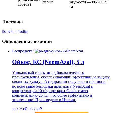
парша
жидкости — 80-200 л/
сортов)
га
Листовка
listovka-afrodita
Обновленные позиции
Распродажа!
Ойкос, КС (NeemAzal), 5 л
Уникальный инсектицид биологического
происхождения, обеспечивающий эффективную защиту
овощных культур. Азадирахтин получило известность
во всем мире благодаря препарату NeemAzal в
концентрации 10 г/л, препарат Ойкос имеет
концентрацию 26 г/л, что более эффективно и
экономично! Произведено в Италии.
113 750₽
93 750₽