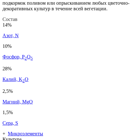
подкормок поливом или опрыскиванием любых цветочно-
декоративных культур в течение всей вегетации.
Состав
14%
Азот, N
10%
Фосфор, P
O
2
5
28%
Калий, K
O
2
2,5%
Магний, MgO
1,5%
Сера, S
+
Микроэлементы
Культура