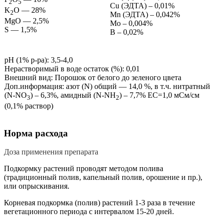
2
5
Cu (ЭДТА) – 0,01%
K
O — 28%
2
Mn (ЭДТА) – 0,042%
MgO — 2,5%
Mo – 0,004%
S — 1,5%
B – 0,02%
pH (1% p-pa): 3,5-4,0
Нерастворимый в воде остаток (%): 0,01
Внешний вид: Порошок от белого до зеленого цвета
Доп.информация: азот (N) общий — 14,0 %, в т.ч. нитратный
(N-NО
) – 6,3%, амидный (N-NH
) – 7,7% ЕС=1,0 мСм/см
3
2
(0,1% раствор)
Норма расхода
Доза применения препарата
Подкормку растений проводят методом полива
(традиционный полив, капельный полив, орошение и пр.),
или опрыскивания.
Корневая подкормка (полив) растений 1-3 раза в течение
вегетационного периода с интервалом 15-20 дней.