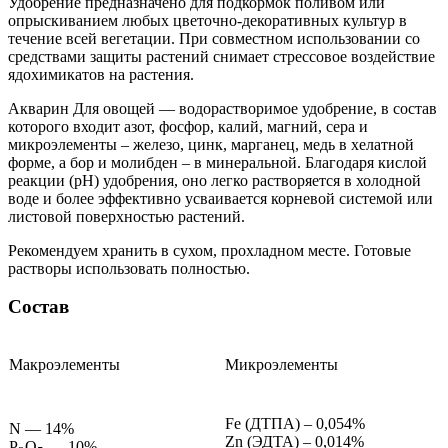
Удобрение предназначено для подкормок поливом или
опрыскиванием любых цветочно-декоративных культур в
течение всей вегетации. При совместном использовании со
средствами защиты растений снимает стрессовое воздействие
ядохимикатов на растения.
Акварин Для овощей — водорастворимое удобрение, в состав
которого входит азот, фосфор, калий, магний, сера и
микроэлементы – железо, цинк, марганец, медь в хелатной
форме, а бор и молибден – в минеральной. Благодаря кислой
реакции (рН) удобрения, оно легко растворяется в холодной
воде и более эффективно усваивается корневой системой или
листовой поверхностью растений.
Рекомендуем хранить в сухом, прохладном месте. Готовые
растворы использовать полностью.
Состав
Макроэлементы
Микроэлементы
Fe (ДТПА) – 0,054%
N — 14%
Zn (ЭДТА) – 0,014%
P
O
— 10%