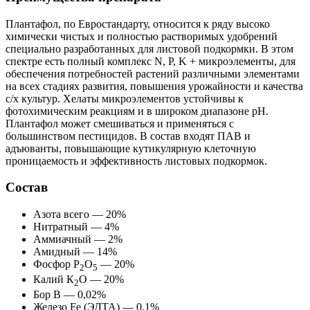
Плантафол, по Евростандарту, относится к ряду высоко
химически чистых и полностью растворимых удобрений
специально разработанных для листовой подкормки. В этом
спектре есть полный комплекс N, P, K + микроэлементы, для
обеспечения потребностей растений различными элементами
на всех стадиях развития, повышения урожайности и качества
с/х культур. Хелаты микроэлементов устойчивы к
фотохимическим реакциям и в широком диапазоне рН.
Плантафол может смешиваться и применяться с
большинством пестицидов. В состав входят ПАВ и
адъюванты, повышающие кутикулярную клеточную
проницаемость и эффективность листовых подкормок.
Состав
Азота всего — 20%
Нитратный — 4%
Аммиачный — 2%
Амидный — 14%
Фосфор Р
О
— 20%
2
5
Калий К
О — 20%
2
Бор B — 0,02%
Железо Fe (ЭДТА) — 0,1%