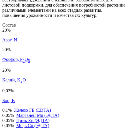
листовой подкормки, для обеспечения потребностей растений
различными элементами на всех стадиях развития,
повышения урожайности и качества с/х культур.
Состав
20%
Азот, N
20%
Фосфор, P
O
2
5
20%
Калий, K
O
2
0,02%
Бор, B
0,1%
Железо FE (EDTA)
0,05%
Марганец Mn (ЭДТА)
0,05%
Цинк Zn (ЭДТА)
0,05%
Медь Cu (ЭДТА)