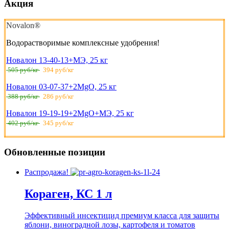
Акция
Novalon®
Водорастворимые комплексные удобрения!
Новалон 13-40-13+МЭ, 25 кг
505 руб/кг
394 руб/кг
Новалон 03-07-37+2MgO, 25 кг
388 руб/кг
286 руб/кг
Новалон 19-19-19+2MgO+МЭ, 25 кг
402 руб/кг
345 руб/кг
Обновленные позиции
Распродажа!
Кораген, КС 1 л
Эффективный инсектицид премиум класса для защиты
яблони, виноградной лозы, картофеля и томатов