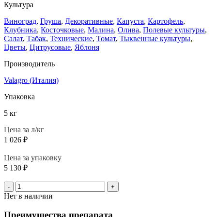
Культура
Виноград
,
Груша
,
Декоративные
,
Капуста
,
Картофель
,
Клубника
,
Косточковые
,
Малина
,
Олива
,
Полевые культуры
,
Салат
,
Табак
,
Технические
,
Томат
,
Тыквенные культуры
,
Цветы
,
Цитрусовые
,
Яблоня
Производитель
Valagro (Италия)
Упаковка
5 кг
Цена за л/кг
1 026
₽
Цена за упаковку
5 130
₽
-
+
Нет в наличии
Преимущества препарата