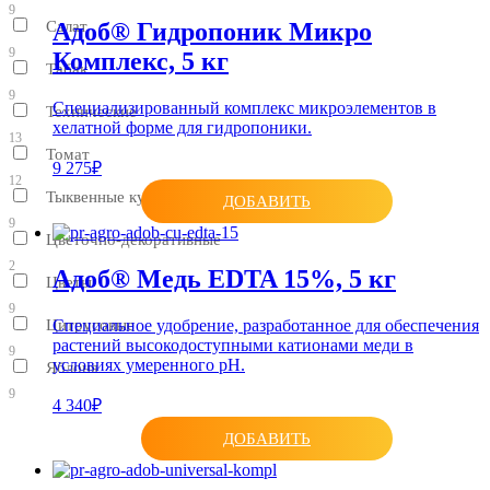
9
Салат
Адоб® Гидропоник Микро
9
Комплекс, 5 кг
Табак
9
Специализированный комплекс микроэлементов в
Технические
хелатной форме для гидропоники.
13
Томат
9 275₽
12
Тыквенные культуры
ДОБАВИТЬ
9
Цветочно-декоративные
2
Адоб® Медь EDTA 15%, 5 кг
Цветы
9
Цитрусовые
Специальное удобрение, разработанное для обеспечения
растений высокодоступными катионами меди в
9
условиях умеренного рН.
Яблоня
9
4 340₽
ДОБАВИТЬ