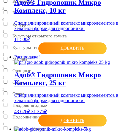
Адоб® Гидропоник Микро
Кормовые
2
Комплекс, 10 кг
Косточковые
9
Специализированный комплекс микроэлементов в
Кукуруза
хелатной форме для гидропоники.
1
Культуры открытого грунта
11 500₽
1
Культуры тепличные
ДОБАВИТЬ
1
Распродажа!
Малина
9
Овощные
Адоб® Гидропоник Микро
4
Комплекс, 25 кг
Огурец
3
Олива
Специализированный комплекс микроэлементов в
хелатной форме для гидропоники.
9
Плодово-ягодные
43 626₽
31 375₽
4
Подсолнечник
ДОБАВИТЬ
1
Полевые культуры