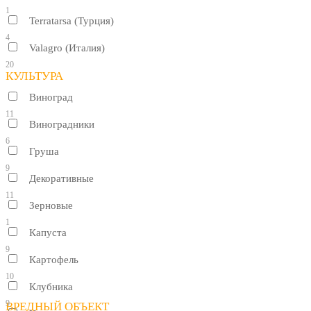
1
Terratarsa (Турция)
4
Valagro (Италия)
20
КУЛЬТУРА
Виноград
11
Виноградники
6
Груша
9
Декоративные
11
Зерновые
1
Капуста
9
Картофель
10
Клубника
9
ВРЕДНЫЙ ОБЪЕКТ