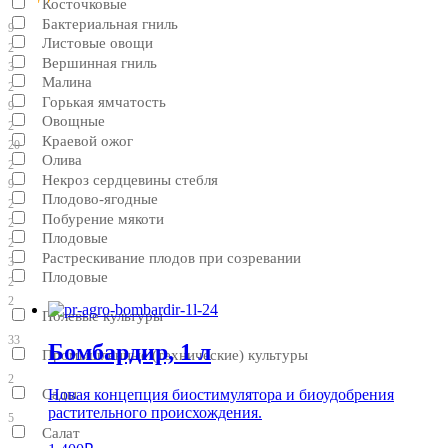
Косточковые
Бактериальная гниль
9
Листовые овощи
2
Вершинная гниль
3
Малина
2
Горькая ямчатость
9
Овощные
2
Краевой ожог
20
Олива
2
Некроз сердцевины стебля
9
Плодово-ягодные
2
Побурение мякоти
2
Плодовые
2
Растрескивание плодов при созревании
3
Плодовые
2
2
Полевые культуры
33
Бомбардир, 1 л
Промышленные (технические) культуры
2
Новая концепция биостимулятора и биоудобрения
Сады
растительного происхождения.
5
Салат