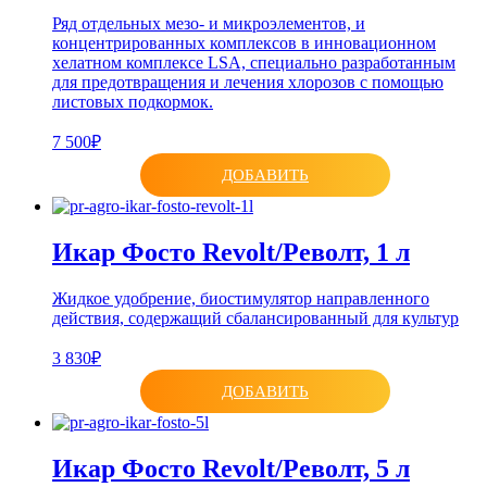
Ряд отдельных мезо- и микроэлементов, и
концентрированных комплексов в инновационном
хелатном комплексе LSA, специально разработанным
для предотвращения и лечения хлорозов с помощью
листовых подкормок.
7 500₽
ДОБАВИТЬ
Икар Фосто Revolt/Револт, 1 л
Жидкое удобрение, биостимулятор направленного
действия, содержащий сбалансированный для культур
3 830₽
ДОБАВИТЬ
Икар Фосто Revolt/Револт, 5 л