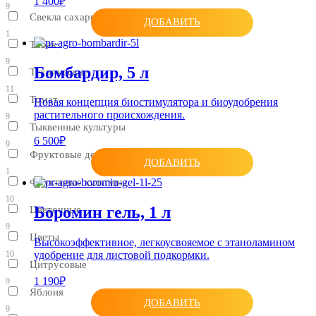
1 400₽
9
Свекла сахарная
ДОБАВИТЬ
1
Табак
9
Бомбардир, 5 л
Технические
11
Томат
Новая концепция биостимулятора и биоудобрения
растительного происхождения.
9
Тыквенные культуры
6 500₽
9
Фруктовые деревья
ДОБАВИТЬ
1
Фруктовые культуры
10
Боромин гель, 1 л
Цветочные
9
Цветы
Высокоэффективное, легкоусвояемое с этаноламином
10
удобрение для листовой подкормки.
Цитрусовые
1 190₽
9
Яблоня
ДОБАВИТЬ
9