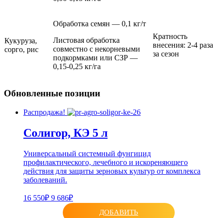
Обработка семян — 0,1 кг/т
Кратность
Листовая обработка
Кукуруза,
внесения: 2-4 раза
совместно с некорневыми
сорго, рис
за сезон
подкормками или СЗР —
0,15-0,25 кг/га
Обновленные позиции
Распродажа!
Солигор, КЭ 5 л
Универсальный системный фунгицид
профилактического, лечебного и искореняющего
действия для защиты зерновых культур от комплекса
заболеваний.
16 550₽
9 686₽
ДОБАВИТЬ