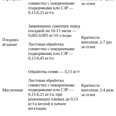
совместно с некорневыми
за сезон
подкормками или СЗР —
0,15-0,25 кг/га
Замачивание саженцев перед
посадкой на 10-15 часов —
0,002-0,005 кг/10 л воды
Кратность
Плодово-
внесения: 2-7 раз
Листовая обработка
ягодные
за сезон
совместно с некорневыми
подкормками или СЗР —
0,15-0,45 кг/га
Обработка семян — 0,15 кг/т
Листовая обработка
совместно с некорневыми
Кратность
подкормками или СЗР —
Масличные
внесения: 2-4 раза
0,15-0,25 кг/га, при
за сезон
реанимации озимых до 0,15
кг/га весной в начале
вегетации