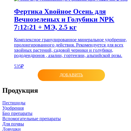
Фертика Хвойное Осень для
Вечнозеленых и Голубики NPK
7:12:21 + МЭ, 2.5 кг
Комплексное гранулированное минеральное удобрение,
пролонгированного действия. Рекомендуется для всех
хвойных растений, садовой черники и голубики,
рододендронов , азалии, гортензии, альпийской розы.
535₽
ДОБАВИТЬ
Продукция
Пестициды
Удобрения
Био препараты
Вспомогательные препараты
Для почвы
Ловушки