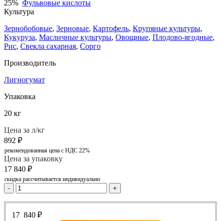
25%
Фульвовые кислоты
Культура
Зернобобовые
,
Зерновые
,
Картофель
,
Крупяные культуры
,
Кукуруза
,
Масличные культуры
,
Овощные
,
Плодово-ягодные
,
Рис
,
Свекла сахарная
,
Сорго
Производитель
Лигногумат
Упаковка
20 кг
Цена за л/кг
892
₽
рекомендованная цена с НДС 22%
Цена за упаковку
17 840
₽
скидка рассчитывается индивидуально
-
+
17 840
₽