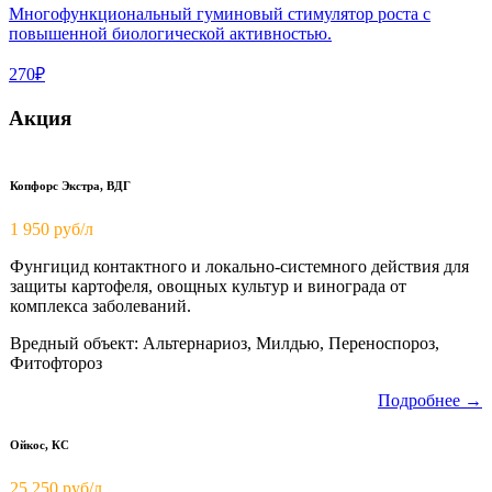
Многофункциональный гуминовый стимулятор роста с
повышенной биологической активностью.
270₽
Акция
Копфорс Экстра, ВДГ
1 950
руб/л
Фунгицид контактного и локально-системного действия для
защиты картофеля, овощных культур и винограда от
комплекса заболеваний.
Вредный объект: Альтернариоз, Милдью, Переноспороз,
Фитофтороз
Подробнее →
Ойкос, КС
25 250 руб/л