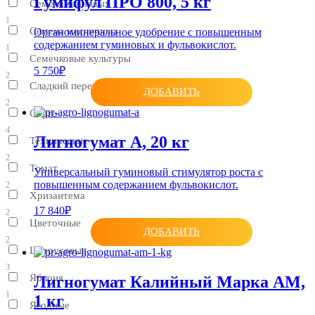
Гумифул ПРО 800, 5 кг
Семена зерновых
1
Семена масличных
Органоминеральное удобрение с повышенным
содержанием гуминовых и фульвокислот.
1
Семечковые культуры
5 750₽
2
Сладкий перец
ДОБАВИТЬ
2
Сорго
4
Лигногумат А, 20 кг
Технические
2
Томат
Универсальный гуминовый стимулятор роста с
повышенным содержанием фульвокислот.
2
Хризантема
17 840₽
2
Цветочные
ДОБАВИТЬ
2
Цитрусовые
3
Яблоня
Лигногумат Калийный Марка АМ,
1
1 кг
Ягодные