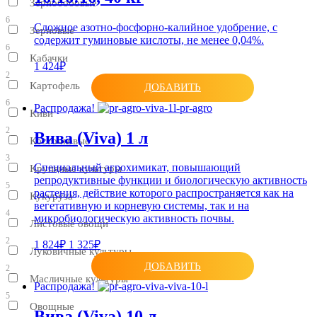
Зернобобовые
6
Сложное азотно-фосфорно-калийное удобрение, с
Зерновые
содержит гуминовые кислоты, не менее 0,04%.
6
Кабачки
1 424₽
2
Картофель
ДОБАВИТЬ
6
Распродажа!
Киви
2
Вива (Viva) 1 л
Косточковые
3
Специальный агрохимикат, повышающий
Крупяные культуры
репродуктивные функции и биологическую активность
5
растения, действие которого распространяется как на
Кукуруза
вегетативную и корневую системы, так и на
4
микробиологическую активность почвы.
Листовые овощи
2
1 824₽
1 325₽
Луковичные культуры
ДОБАВИТЬ
2
Масличные культуры
Распродажа!
5
Овощные
Вива (Viva) 10 л