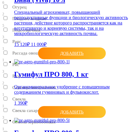
6
Огурец
Специальный агрохимикат, повышающий
2
репродуктивные функции и биологическую активность
Плодово-ягодные
растения, действие которого распространяется как на
5
вегетативную и корневую системы, так и на
Подсолнечник
микробиологическую активность почвы.
3
Рапс
15 120₽
11 000₽
1
Рассада овощных
ДОБАВИТЬ
1
Рис
3
Гумифул ПРО 800, 1 кг
Роза
2
Органоминеральное удобрение с повышенным
Саженцы многолетних
содержанием гуминовых и фульвокислот.
1
Свекла
1 390₽
1
Свекла сахарная
ДОБАВИТЬ
3
Семена зернобобовых
1