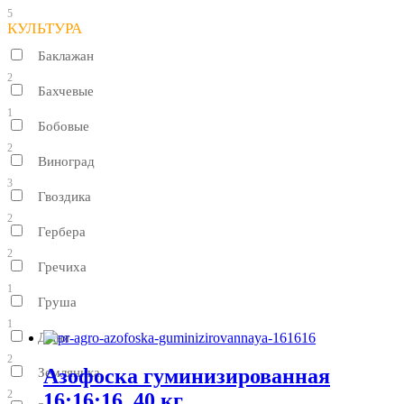
5
КУЛЬТУРА
Баклажан
2
Бахчевые
1
Бобовые
2
Виноград
3
Гвоздика
2
Гербера
2
Гречиха
1
Груша
1
Дыня
2
Азофоска гуминизированная
Земляника
2
16:16:16, 40 кг