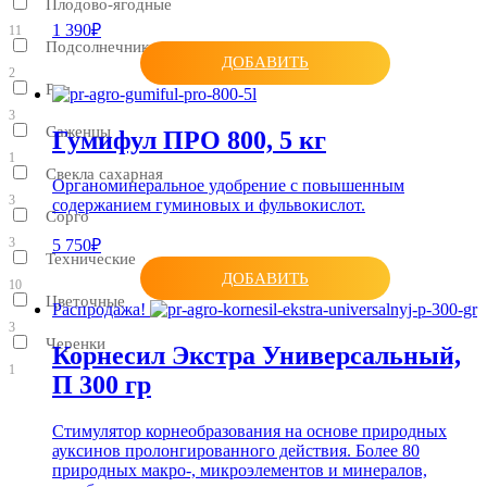
Плодово-ягодные
1 390₽
11
Подсолнечник
ДОБАВИТЬ
2
Рис
3
Саженцы
Гумифул ПРО 800, 5 кг
1
Свекла сахарная
Органоминеральное удобрение с повышенным
3
содержанием гуминовых и фульвокислот.
Сорго
3
5 750₽
Технические
ДОБАВИТЬ
10
Цветочные
Распродажа!
3
Черенки
Корнесил Экстра Универсальный,
1
П 300 гр
Стимулятор корнеобразования на основе природных
ауксинов пролонгированного действия. Более 80
природных макро-, микроэлементов и минералов,