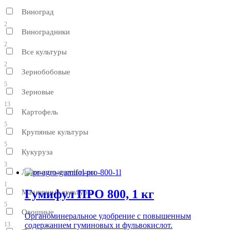
Виноград
2
Виноградники
2
Все культуры
2
Зернобобовые
5
Зерновые
13
Картофель
5
Крупяные культуры
5
Кукуруза
3
Луковичные культуры
1
Гумифул ПРО 800, 1 кг
Масличные культуры
5
Овощные
Органоминеральное удобрение с повышенным
содержанием гуминовых и фульвокислот.
13