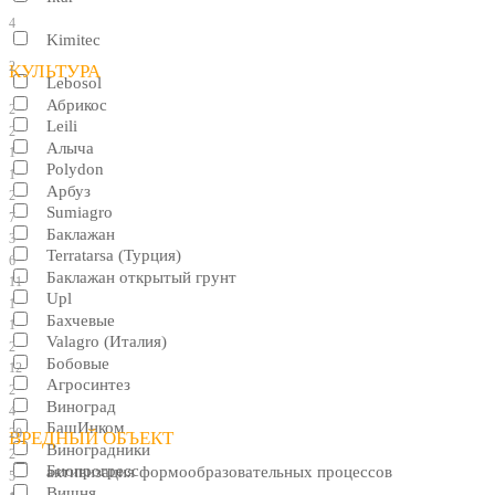
4
Kimitec
2
КУЛЬТУРА
Lebosol
Абрикос
2
Leili
2
Алыча
1
Polydon
1
Арбуз
2
Sumiagro
7
Баклажан
3
Terratarsa (Турция)
6
Баклажан открытый грунт
11
Upl
1
Бахчевые
1
Valagro (Италия)
2
Бобовые
12
Агросинтез
2
Виноград
4
БашИнком
20
ВРЕДНЫЙ ОБЪЕКТ
Виноградники
2
Биопрогресс
активизация формообразовательных процессов
5
Вишня