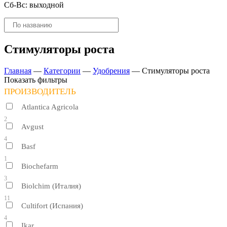
Сб-Вс: выходной
Поиск
товаров
Стимуляторы роста
Главная
—
Категории
—
Удобрения
—
Стимуляторы роста
Показать фильтры
ПРОИЗВОДИТЕЛЬ
Atlantica Agricola
2
Avgust
4
Basf
1
Biochefarm
3
Biolchim (Италия)
11
Cultifort (Испания)
4
Ikar