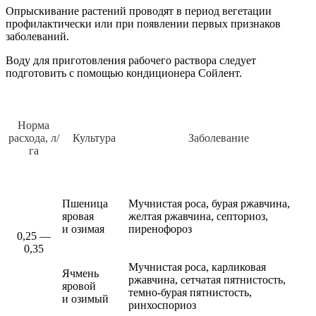
Опрыскивание растений проводят в период вегетации
профилактически или при появлении первых признаков
заболеваний.
Воду для приготовления рабочего раствора следует
подготовить с помощью кондиционера Сойлент.
Норма
расхода, л/
Культура
Заболевание
га
Пшеница
Мучнистая роса, бурая ржавчина,
яровая
желтая ржавчина, септориоз,
и озимая
пиренофороз
0,25 —
0,35
Мучнистая роса, карликовая
Ячмень
ржавчина, сетчатая пятнистость,
яровой
темно-бурая пятнистость,
и озимый
ринхоспориоз