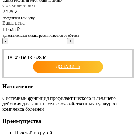
скидка рассчитывается индивидуально
Со скидкой л/кг
2 725
₽
предлагаем вам цену
Ваша цена
13 628
₽
дополнительная скидка рассчитывается от объема
-
+
Первоначальная
Текущая
18 450
₽
13 628
₽
цена
цена:
ДОБАВИТЬ
составляла
13
18
628 ₽.
450 ₽.
Назначение
Системный фунгицид профилактического и лечащего
действия для защиты сельскохозяйственных культур от
комплекса болезней
Преимущества
Простой и крутой;