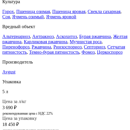
Культура
Горох
,
Пшеница озимая
,
Пшеница яровая
,
Свекла сахарная
,
Соя
,
Ячмень озимый
,
Ячмень яровой
Вредный объект
Альтернариоз
,
Антракноз
,
Аскохитоз
,
Бурая ржавчина
,
Желтая
ржавчина
,
Карликовая ржавчина
,
Мучнистая роса
,
Пиренофороз
,
Ржавчина
,
Ринхоспориоз
,
Септориоз
,
Сетчатая
пятнистость
,
Темно-бурая пятнистость
,
Фомоз
,
Церкоспороз
Производитель
Avgust
Упаковка
5 л
Цена за л/кг
3 690
₽
рекомендованная цена с НДС 22%
Цена за упаковку
18 450
₽