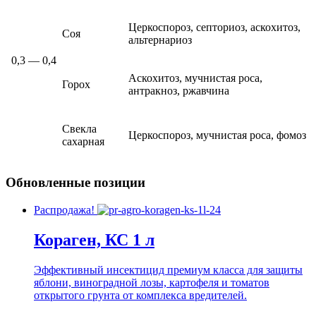
Церкоспороз, септориоз, аскохитоз,
Соя
альтернариоз
0,3 — 0,4
Аскохитоз, мучнистая роса,
Горох
антракноз, ржавчина
Свекла
Церкоспороз, мучнистая роса, фомоз
сахарная
Обновленные позиции
Распродажа!
Кораген, КС 1 л
Эффективный инсектицид премиум класса для защиты
яблони, виноградной лозы, картофеля и томатов
открытого грунта от комплекса вредителей.