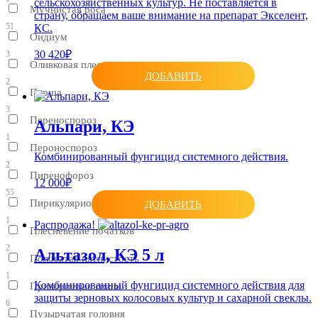
сельскохозяйственных культур. Не поставляется в
Мучнистая роса
страну, обращаем ваше внимание на препарат Экселент,
51
КС.
Оидиум
30 420₽
3
Оливковая плесень
ДОБАВИТЬ
2
Парша
3
Переноспороз
Альпари, КЭ
1
Пероноспороз
Комбинированный фунгицид системного действия.
2
Пиренофороз
12 000₽
55
Пирикуляриоз
ДОБАВИТЬ
1
Распродажа!
Плесневение початков
2
Альтазол, КЭ 5 л
Полосатая пятнистость
1
Комбинированный фунгицид системного действия для
Прикорневые гнили
защиты зерновых колосовых культур и сахарной свеклы.
6
Пузырчатая головня