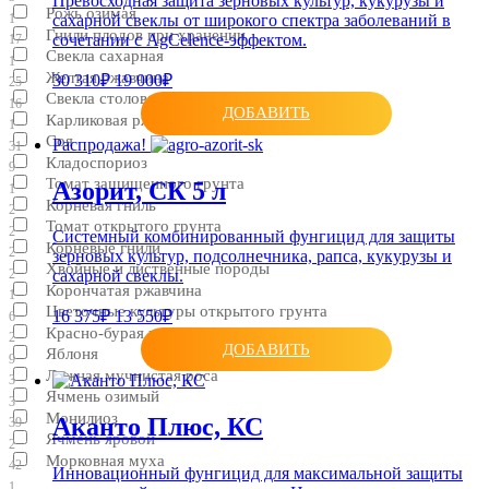
Превосходная защита зерновых культур, кукурузы и
Рожь озимая
сахарной свеклы от широкого спектра заболеваний в
1
Гнили плодов при хранении
сочетании с AgCelence-эффектом.
17
Свекла сахарная
1
Желтая ржавчина
30 310₽
19 000₽
25
Свекла столовая
16
ДОБАВИТЬ
Карликовая ржавчина
1
Соя
Распродажа!
31
Кладоспориоз
9
Томат защищенного грунта
Азорит, СК 5 л
1
Корневая гниль
2
Томат открытого грунта
2
Системный комбинированный фунгицид для защиты
Корневые гнили
2
зерновых культур, подсолнечника, рапса, кукурузы и
Хвойные и лиственные породы
2
сахарной свеклы.
Корончатая ржавчина
1
Цветочные культуры открытого грунта
16 375₽
13 550₽
6
Красно-бурая пятнистость
2
ДОБАВИТЬ
Яблоня
9
Ложная мучнистая роса
3
Ячмень озимый
3
Монилиоз
Аканто Плюс, КС
39
Ячмень яровой
2
Морковная муха
42
Инновационный фунгицид для максимальной защиты
1