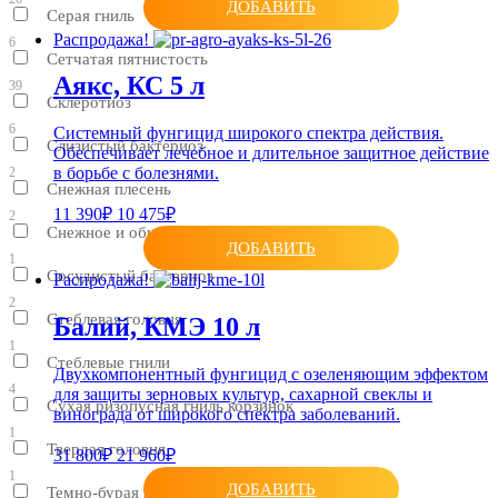
ДОБАВИТЬ
Серая гниль
Распродажа!
6
Сетчатая пятнистость
Аякс, КС 5 л
39
Склеротиоз
6
Системный фунгицид широкого спектра действия.
Слизистый бактериоз
Обеспечивает лечебное и длительное защитное действие
в борьбе с болезнями.
2
Снежная плесень
11 390₽
10 475₽
2
Снежное и обыкновенное шютте
ДОБАВИТЬ
1
Сосудистый бактериоз
Распродажа!
2
Стеблевая головня
Балий, КМЭ 10 л
1
Стеблевые гнили
Двухкомпонентный фунгицид с озеленяющим эффектом
4
для защиты зерновых культур, сахарной свеклы и
Сухая ризопусная гниль корзинок
винограда от широкого спектра заболеваний.
1
Твердая головня
31 800₽
21 960₽
1
ДОБАВИТЬ
Темно-бурая пятнистость