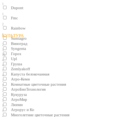
1
Dupont
1
Fmc
2
Rainbow
1
КУЛЬТУРА
Sumiagro
Виноград
2
Syngenta
3
Горох
10
Upl
4
Груша
4
Zemlyakoff
1
Капуста белокочанная
4
Агро-Кеми
2
Комнатные цветочные растения
1
АгроБиоТехнология
2
Кукуруза
2
АгроМир
5
Люпин
1
Агрорус и Ко
1
Многолетние цветочные растения
2