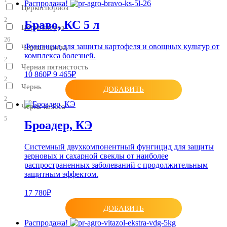
Распродажа!
Церкоспориоз
2
Браво, КС 5 л
Церкоспороз
26
Фунгицид для защиты картофеля и овощных культур от
Черная ножка
комплекса болезней.
2
Черная пятнистость
10 860₽
9 465₽
2
Чернь
ДОБАВИТЬ
2
Чернь колоса
5
Броадер, КЭ
Системный двухкомпонентный фунгицид для защиты
зерновых и сахарной свеклы от наиболее
распространенных заболеваний с продолжительным
защитным эффектом.
17 780₽
ДОБАВИТЬ
Распродажа!