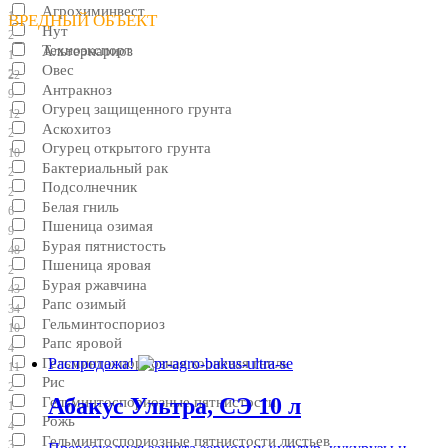
Агрохиминвест
1
ВРЕДНЫЙ ОБЪЕКТ
Нут
2
Техноэкспорт
Альтернариоз
1
Овес
2
22
Антракноз
9
Огурец защищенного грунта
12
Аскохитоз
2
Огурец открытого грунта
10
Бактериальный рак
2
Подсолнечник
2
Белая гниль
6
Пшеница озимая
9
Бурая пятнистость
48
Пшеница яровая
2
Бурая ржавчина
43
Рапс озимый
34
Гельминтоспориоз
10
Рапс яровой
4
Гельминтоспориозная корневая гниль
Распродажа!
11
Рис
2
Абакус Ультра, СЭ 10 л
Гельминтоспориозные пятнистости
1
Рожь
4
Гельминтоспориозные пятнистости листьев
3