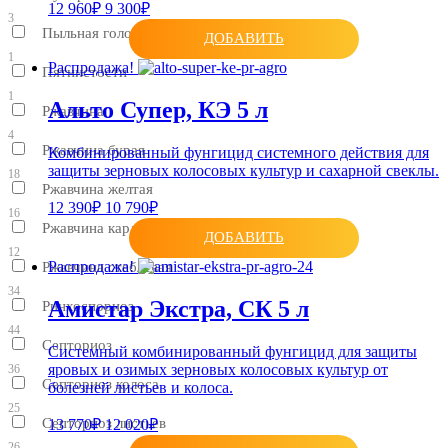
12 960₽
9 300₽
3
Пыльная головня
ДОБАВИТЬ
1
Распродажа!
Пятнистости
1
Альто Супер, КЭ 5 л
Ржавчина
4
Ржавчина бурая
Комбинированный фунгицид системного действия для
защиты зерновых колосовых культур и сахарной свеклы.
18
Ржавчина желтая
12 390₽
10 790₽
16
Ржавчина карликовая
ДОБАВИТЬ
12
Распродажа!
Ржавчина стеблевая
34
Амистар Экстра, СК 5 л
Ринхоспориоз
44
Септориоз
Системный комбинированный фунгицид для защиты
яровых и озимых зерновых колосовых культур от
36
Септориоз колоса
болезней листьев и колоса.
25
Септориоз листьев
13 770₽
12 020₽
26