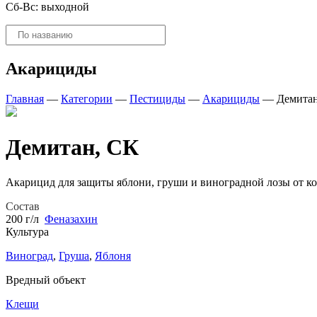
Сб-Вс: выходной
Поиск
товаров
Акарициды
Главная
—
Категории
—
Пестициды
—
Акарициды
—
Демита
Демитан, СК
Акарицид для защиты яблони, груши и виноградной лозы от к
Состав
200 г/л
Феназахин
Культура
Виноград
,
Груша
,
Яблоня
Вредный объект
Клещи