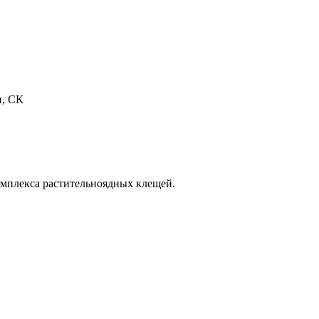
н, СК
омплекса растительноядных клещей.