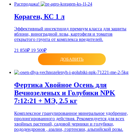
Распродажа!
Кораген, КС 1 л
Эффективный инсектицид премиум класса для защиты
яблони, виноградной лозы, картофеля и томатов
открытого грунта от комплекса вредителей.
21 850₽
19 500₽
ДОБАВИТЬ
Фертика Хвойное Осень для
Вечнозеленых и Голубики NPK
7:12:21 + МЭ, 2.5 кг
Комплексное гранулированное минеральное удобрение,
пролонгированного действия. Рекомендуется для всех
хвойных растений, садовой черники и голубики,
рододендронов , азалии, гортензии, альпийской розы.