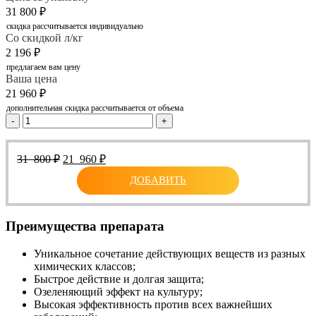
31 800
₽
скидка рассчитывается индивидуально
Со скидкой л/кг
2 196
₽
предлагаем вам цену
Ваша цена
21 960
₽
дополнительная скидка рассчитывается от объема
-
+
Первоначальная
Текущая
31 800
₽
21 960
₽
цена
цена:
ДОБАВИТЬ
составляла
21
31
960 ₽.
800 ₽.
Преимущества препарата
Уникальное сочетание действующих веществ из разных
химических классов;
Быстрое действие и долгая защита;
Озеленяющий эффект на культуру;
Высокая эффективность против всех важнейших