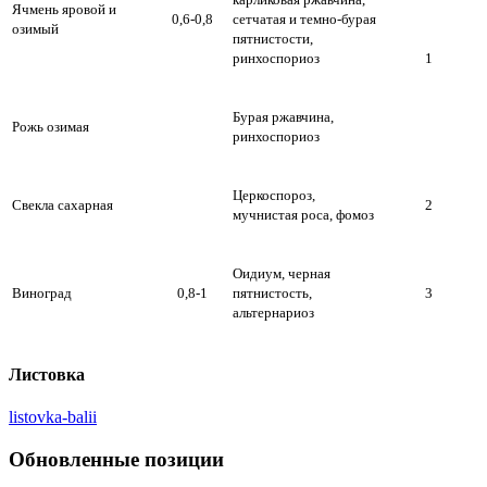
Ячмень яровой и
0,6-0,8
сетчатая и темно-бурая
озимый
пятнистости,
ринхоспориоз
1
Бурая ржавчина,
Рожь озимая
ринхоспориоз
Церкоспороз,
Свекла сахарная
2
мучнистая роса, фомоз
Оидиум, черная
Виноград
0,8-1
пятнистость,
3
альтернариоз
Листовка
listovka-balii
Обновленные позиции