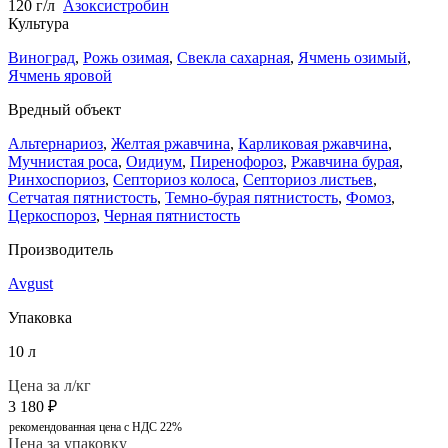
120 г/л
Азоксистробин
Культура
Виноград
,
Рожь озимая
,
Свекла сахарная
,
Ячмень озимый
,
Ячмень яровой
Вредный объект
Альтернариоз
,
Желтая ржавчина
,
Карликовая ржавчина
,
Мучнистая роса
,
Оидиум
,
Пиренофороз
,
Ржавчина бурая
,
Ринхоспориоз
,
Септориоз колоса
,
Септориоз листьев
,
Сетчатая пятнистость
,
Темно-бурая пятнистость
,
Фомоз
,
Церкоспороз
,
Черная пятнистость
Производитель
Avgust
Упаковка
10 л
Цена за л/кг
3 180
₽
рекомендованная цена с НДС 22%
Цена за упаковку