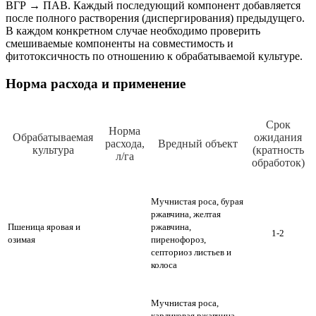
ВГР → ПАВ. Каждый последующий компонент добавляется
после полного растворения (диспергирования) предыдущего.
В каждом конкретном случае необходимо проверить
смешиваемые компоненты на совместимость и
фитотоксичность по отношению к обрабатываемой культуре.
Норма расхода и применение
Срок
Норма
Обрабатываемая
ожидания
расхода,
Вредный объект
культура
(кратность
л/га
обработок)
Мучнистая роса, бурая
ржавчина, желтая
Пшеница яровая и
ржавчина,
1-2
озимая
пиренофороз,
септориоз листьев и
колоса
Мучнистая роса,
карликовая ржавчина,