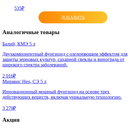
535₽
ДОБАВИТЬ
Аналогичные товары
Балий, КМЭ 5 л
Двухкомпонентный фунгицид с озеленяющим эффектом для
защиты зерновых культур, сахарной свеклы и винограда от
широкого спектра заболеваний.
2 016₽
Миравис Нео, СЭ 5 л
Инновационный мощный фунгицид на основе трех
действующих веществ, включая уникальную технологию.
3 279₽
Акция