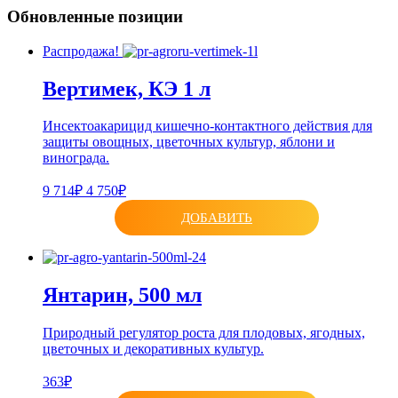
Обновленные позиции
Распродажа!
Вертимек, КЭ 1 л
Инсектоакарицид кишечно-контактного действия для
защиты овощных, цветочных культур, яблони и
винограда.
9 714₽
4 750₽
ДОБАВИТЬ
Янтарин, 500 мл
Природный регулятор роста для плодовых, ягодных,
цветочных и декоративных культур.
363₽