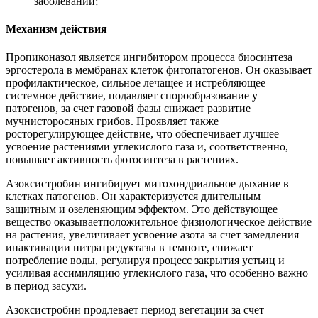
заболеваний;
Механизм действия
Пропиконазол является ингибитором процесса биосинтеза
эргостерола в мембранах клеток фитопатогенов. Он оказывает
профилактическое, сильное лечащее и истребляющее
системное действие, подавляет спорообразование у
патогенов, за счет газовой фазы снижает развитие
мучнисторосяных грибов. Проявляет также
росторегулирующее действие, что обеспечивает лучшее
усвоение растениями углекислого газа и, соответственно,
повышает активность фотосинтеза в растениях.
Азоксистробин ингибирует митохондриальное дыхание в
клетках патогенов. Он характеризуется длительным
защитным и озеленяющим эффектом. Это действующее
вещество оказываетположительное физиологическое действие
на растения, увеличивает усвоение азота за счет замедления
инактивации нитратредуктазы в темноте, снижает
потребление воды, регулируя процесс закрытия устьиц и
усиливая ассимиляцию углекислого газа, что особенно важно
в период засухи.
Азоксистробин продлевает период вегетации за счет