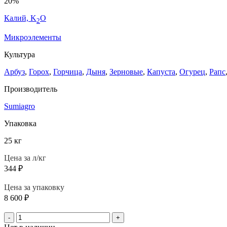
20%
Калий, K
O
2
Микроэлементы
Культура
Арбуз
,
Горох
,
Горчица
,
Дыня
,
Зерновые
,
Капуста
,
Огурец
,
Рапс
Производитель
Sumiagro
Упаковка
25 кг
Цена за л/кг
344
₽
Цена за упаковку
8 600
₽
-
+