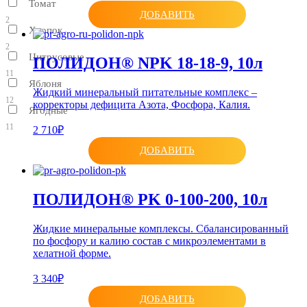
Томат
ДОБАВИТЬ
2
Хлопок
2
Цитрусовые
ПОЛИДОН® NPK 18-18-9, 10л
11
Яблоня
Жидкий минеральный питательные комплекс –
12
корректоры дефицита Азота, Фосфора, Калия.
Ягодные
11
2 710₽
ДОБАВИТЬ
ПОЛИДОН® PK 0-100-200, 10л
Жидкие минеральные комплексы. Сбалансированный
по фосфору и калию состав с микроэлементами в
хелатной форме.
3 340₽
ДОБАВИТЬ