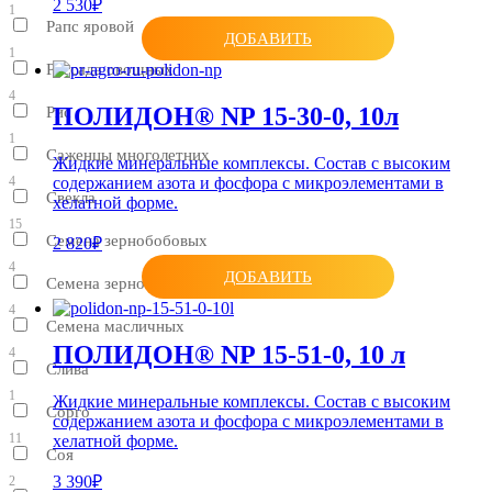
2 530₽
1
Рапс яровой
ДОБАВИТЬ
1
Рассада овощных
4
ПОЛИДОН® NP 15-30-0, 10л
Рис
1
Саженцы многолетних
Жидкие минеральные комплексы. Состав с высоким
4
содержанием азота и фосфора с микроэлементами в
Свекла
хелатной форме.
15
Семена зернобобовых
2 820₽
4
ДОБАВИТЬ
Семена зерновых
4
Семена масличных
ПОЛИДОН® NP 15-51-0, 10 л
4
Слива
1
Жидкие минеральные комплексы. Состав с высоким
Сорго
содержанием азота и фосфора с микроэлементами в
11
хелатной форме.
Соя
3 390₽
2