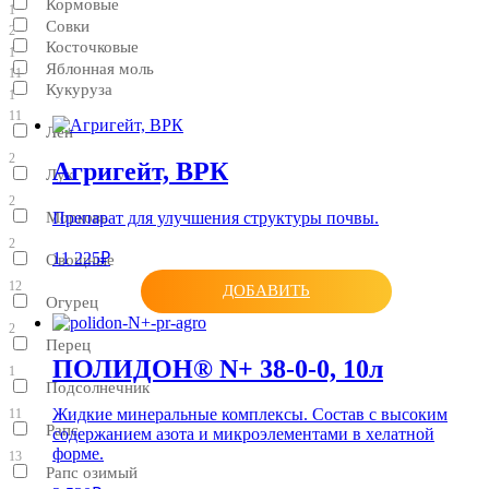
Кормовые
1
Совки
2
Косточковые
1
Яблонная моль
11
Кукуруза
1
11
Лен
2
Агригейт, ВРК
Лук
2
Препарат для улучшения структуры почвы.
Морковь
2
11 225₽
Овощные
12
ДОБАВИТЬ
Огурец
2
Перец
ПОЛИДОН® N+ 38-0-0, 10л
1
Подсолнечник
Жидкие минеральные комплексы. Состав с высоким
11
Рапс
содержанием азота и микроэлементами в хелатной
форме.
13
Рапс озимый