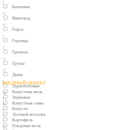
2
Бахчевые
11
Виноград
11
Горох
1
Горчица
2
Гречиха
11
Груша
12
Дыня
1
ВРЕДНЫЙ ОБЪЕКТ
Зернобобовые
Капустная моль
10
Зерновые
1
Капустная совка
13
Капуста
1
Луговой мотылек
3
Картофель
1
Плодовая моль
12