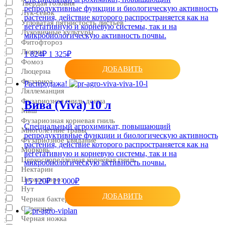
Твердая головня
4
репродуктивные функции и биологическую активность
Лук-севок
1
растения, действие которого распространяется как на
Угловатая пятнистость листьев
1
вегетативную и корневую системы, так и на
Луковичные культуры
1
микробиологическую активность почвы.
Фитофтороз
2
Люпин
1 824₽
1 325₽
3
Фомоз
1
ДОБАВИТЬ
Люцерна
1
Фузариоз
Распродажа!
1
Ляллеманция
1
Фузариозная гниль донца
Вива (Viva) 10 л
1
Маш
1
Фузариозная корневая гниль
1
Специальный агрохимикат, повышающий
Многолетние травы
2
репродуктивные функции и биологическую активность
Фузариозное увядание
1
растения, действие которого распространяется как на
Морковь
1
вегетативную и корневую системы, так и на
Церкоспореллезная корневая гниль
микробиологическую активность почвы.
4
Нектарин
1
Церкоспороз
15 120₽
11 000₽
2
Нут
2
ДОБАВИТЬ
Черная бактериальная пятнистость
1
Овощные
1
Черная ножка
3