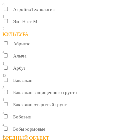
6
АгроБиоТехнология
1
Эко-Нэст М
2
КУЛЬТУРА
Абрикос
2
Алыча
1
Арбуз
13
Баклажан
5
Баклажан защищенного грунта
1
Баклажан открытый грунт
2
Бобовые
2
Бобы кормовые
1
ВРЕДНЫЙ ОБЪЕКТ