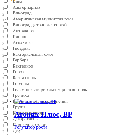
Вика
Альтернариоз
1
Виноград
2
Американская мучнистая роса
12
Виноград (столовые сорта)
1
Антракноз
1
Вишня
3
Аскохитоз
3
Гвоздика
2
Бактериальный ожог
2
Гербера
1
Бактериоз
2
Горох
2
Белая гниль
3
Горчица
1
Гельминтоспориозная корневая гниль
1
Гречиха
2
Гнили плодов при хранении
2
Груша
1
Атоник Плюс, ВР
Корневые гнили
7
Декоративные
1
Корнеед всходов
1
Регулятор роста.
Джут
2