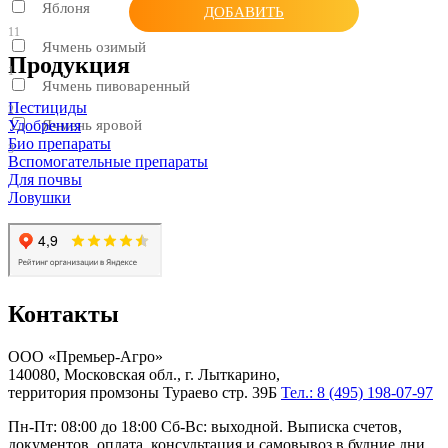
Яблоня
ДОБАВИТЬ
11
Ячмень озимый
Продукция
1
Ячмень пивоваренный
Пестициды
2
Удобрения
Ячмень яровой
Био препараты
3
Вспомогательные препараты
Для почвы
Ловушки
Контакты
ООО «Премьер-Агро»
140080, Московская обл., г. Лыткарино,
территория промзоны Тураево стр. 39Б
Тел.: 8 (495) 198-07-97
Пн-Пт: 08:00 до 18:00 Сб-Вс: выходной. Выписка счетов,
документов, оплата, консультация и самовывоз в будние дни.