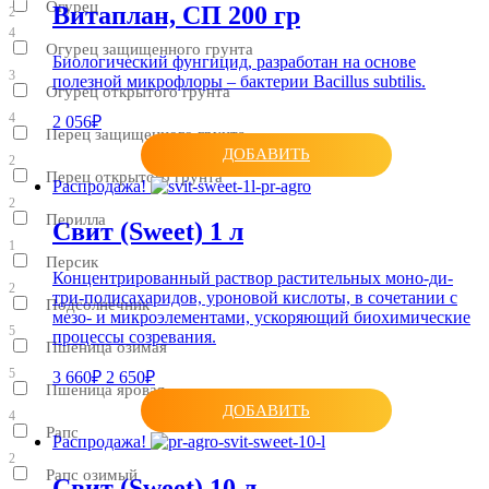
Огурец
Витаплан, СП 200 гр
2
4
Огурец защищенного грунта
Биологический фунгицид, разработан на основе
3
полезной микрофлоры – бактерии Bacillus subtilis.
Огурец открытого грунта
4
2 056₽
Перец защищенного грунта
ДОБАВИТЬ
2
Перец открытого грунта
Распродажа!
2
Перилла
Свит (Sweet) 1 л
1
Персик
Концентрированный раствор растительных моно-ди-
2
три-полисахаридов, уроновой кислоты, в сочетании с
Подсолнечник
мезо- и микроэлементами, ускоряющий биохимические
5
процессы созревания.
Пшеница озимая
5
3 660₽
2 650₽
Пшеница яровая
ДОБАВИТЬ
4
Рапс
Распродажа!
2
Рапс озимый
Свит (Sweet) 10 л