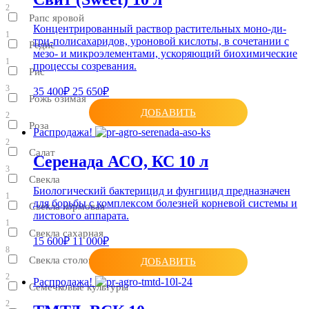
2
Рапс яровой
Концентрированный раствор растительных моно-ди-
1
три-полисахаридов, уроновой кислоты, в сочетании с
Редис
мезо- и микроэлементами, ускоряющий биохимические
1
процессы созревания.
Рис
3
35 400₽
25 650₽
Рожь озимая
ДОБАВИТЬ
2
Роза
Распродажа!
2
Салат
Серенада АСО, КС 10 л
3
Свекла
Биологический бактерицид и фунгицид предназначен
1
для борьбы с комплексом болезней корневой системы и
Свекла кормовая
листового аппарата.
1
Свекла сахарная
15 600₽
11 000₽
8
Свекла столовая
ДОБАВИТЬ
2
Распродажа!
Семечковые культуры
2