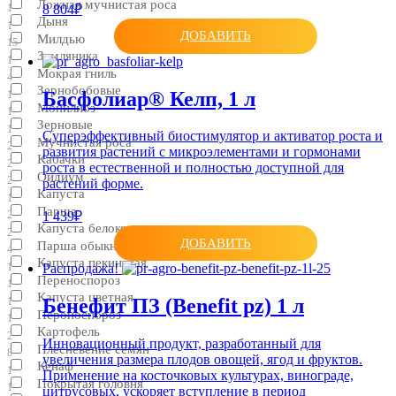
Ложная мучнистая роса
8 804₽
1
Дыня
1
ДОБАВИТЬ
Милдью
15
Земляника
1
Мокрая гниль
4
Зернобобовые
Басфолиар® Келп, 1 л
1
Монилиоз
1
Зерновые
1
Суперэффективный биостимулятор и активатор роста и
Мучнистая роса
2
развития растений с микроэлементами и гормонами
Кабачки
2
роста в естественной и полностью доступной для
Оидиум
2
растений форме.
Капуста
1
Парша
2
1 439₽
Капуста белокочанная
2
ДОБАВИТЬ
Парша обыкновенная
4
Капуста пекинская
1
Распродажа!
Переноспороз
1
Капуста цветная
Бенефит ПЗ (Benefit pz) 1 л
1
Пероноспороз
1
Картофель
2
Инновационный продукт, разработанный для
Плесневение семян
8
увеличения размера плодов овощей, ягод и фруктов.
Кенаф
1
Применение на косточковых культурах, винограде,
Покрытая головня
1
цитрусовых, ускоряет вступление в период