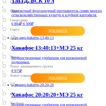
ТМТД, ВСК 10 л
Сладкий перец
4
Контактный фунгицидный протравитель семян многих
Слива
сельскохозяйственных культур и клубней картофеля.
3
Смородина
6 804₽
6 300₽
1
Сорго
ДОБАВИТЬ
2
Соя
4
Хакафос 13:40:13+МЭ 25 кг
Столовые томаты
2
Томат
Водорастворимые удобрения для внекорневой
подкормки.
4
Томат защищенного грунта
8 975₽
3
Томат открытого грунта
ДОБАВИТЬ
4
Укроп
1
Хакафос 20:20:20+МЭ 25 кг
Фасоль
1
Хвойные
Водорастворимые удобрения для внекорневой