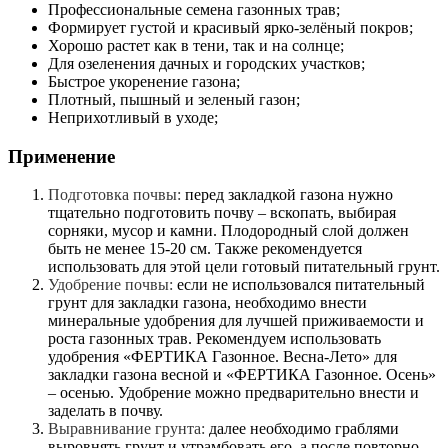
Профессиональные семена газонных трав;
Формирует густой и красивый ярко-зелёный покров;
Хорошо растет как в тени, так и на солнце;
Для озеленения дачных и городских участков;
Быстрое укоренение газона;
Плотный, пышный и зеленый газон;
Неприхотливый в уходе;
Применение
Подготовка почвы:
перед закладкой газона нужно
тщательно подготовить почву – вскопать, выбирая
сорняки, мусор и камни. Плодородный слой должен
быть не менее 15-20 см. Также рекомендуется
использовать для этой цели готовый питательный грунт.
Удобрение почвы:
если не использовался питательный
грунт для закладки газона, необходимо внести
минеральные удобрения для лучшей приживаемости и
роста газонных трав. Рекомендуем использовать
удобрения «ФЕРТИКА Газонное. Весна-Лето» для
закладки газона весной и «ФЕРТИКА Газонное. Осень»
– осенью. Удобрение можно предварительно внести и
заделать в почву.
Выравнивание грунта:
далее необходимо граблями
выровнять грунт и утрамбовать его, а после повторно