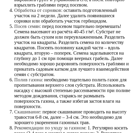
взрыхлить граблями перед посевом.
Обработка от сорняков:
оставить подготовленный
участок на 2 недели. Далее удалить появившиеся
сорняки или обработать участок гербицидом.
Посев семян:
перед посевом тщательно перемешать!
Семена высевают из расчёта 40-45 г/м². Субстрат не
должен быть сухим или переувлажненным. Разделить
участок на квадраты. Разделить семена по количеству
квадратов. Посеять половину каждой части – вдоль
квадрата, вторую – поперек. Семена заделываются на
глубину до 1 см при помощи веерных грабель. Далее
необходимо хорошо разровнять поверхность граблями и
прикатать садовым катком для лучшего взаимодействия
семян с субстратом.
Полив газона:
необходимо тщательно полить газон для
пропитывания верхнего слоя субстрата. Использовать
насадку с высокой степенью рассеиваемости при поливе
методом дождевания, стараясь не размывать
поверхность газона, а также избегая застоя влаги на
поверхности.
Скашивание:
первое скашивание проводить на высоту
травостоя 6-8 см, далее – 3-4 см. Это необходимо для
хорошего укоренения газонных трав.
Рекомендации по уходу за газоном:
1. Регулярно косить