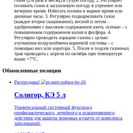
газон (2-4 раза в месяц) в сухую погоду. 2. Регулярно
поливать газон в засушливую погоду в утреннее или
вечернее время. Избегать полива в жаркое время или
дневные часы. 3. Регулярно подкармливать газон
(каждое второе скашивание), весной и летом –
удобрениями с высоким содержанием азота, осенью – с
повышенным содержанием калия и фосфора. 4.
Регулярно проводить аэрацию газона с целью
улучшения воздухообмена корневой системы – с
помощью вил или аэратора. 5. Посев и подсев газонных
трав проводить с апреля по октябрь при температуре
выше +7°C.
Обновленные позиции
Распродажа!
Солигор, КЭ 5 л
Универсальный системный фунгицид
профилактического, лечебного и искореняющего
действия для защиты зерновых культур от комплекса
заболеваний.