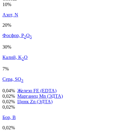
10%
Азот, N
20%
Фосфор, P
O
2
5
30%
Калий, K
O
2
7%
Сера, SO
3
0,04%
Железо FE (EDTA)
0,02%
Марганец Mn (ЭДТА)
0,02%
Цинк Zn (ЭДТА)
0,02%
Бор, B
0,02%