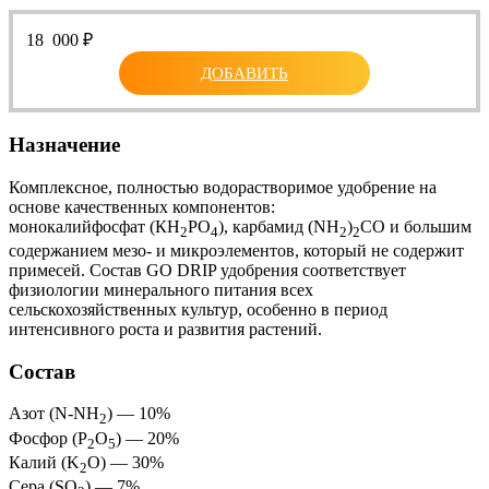
18 000
₽
ДОБАВИТЬ
Назначение
Комплексное, полностью водорастворимое удобрение на
основе качественных компонентов:
монокалийфосфат (КН
РО
), карбамид (NH
)
CO и большим
2
4
2
2
содержанием мезо- и микроэлементов, который не содержит
примесей. Состав GO DRIP удобрения соответствует
физиологии минерального питания всех
сельскохозяйственных культур, особенно в период
интенсивного роста и развития растений.
Состав
Азот (N-NH
) — 10%
2
Фосфор (P
O
) — 20%
2
5
Калий (K
O) — 30%
2
Сера (SO
) — 7%