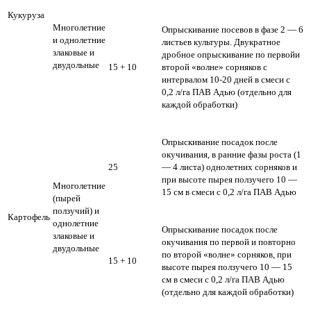
Кукуруза
Многолетние
Опрыскивание посевов в фазе 2 — 6
и однолетние
листьев культуры. Двукратное
злаковые и
дробное опрыскивание по первойи
двудольные
15 + 10
второй «волне» сорняков с
интервалом 10-20 дней в смеси с
0,2 л/га ПАВ Адью (отдельно для
каждой обработки)
Опрыскивание посадок после
окучивания, в ранние фазы роста (1
25
— 4 листа) однолетних сорняков и
при высоте пырея ползучего 10 —
Многолетние
15 см в смеси с 0,2 л/га ПАВ Адью
(пырей
ползучий) и
Картофель
однолетние
Опрыскивание посадок после
злаковые и
окучивания по первой и повторно
двудольные
по второй «волне» сорняков, при
15 + 10
высоте пырея ползучего 10 — 15
см в смеси с 0,2 л/га ПАВ Адью
(отдельно для каждой обработки)