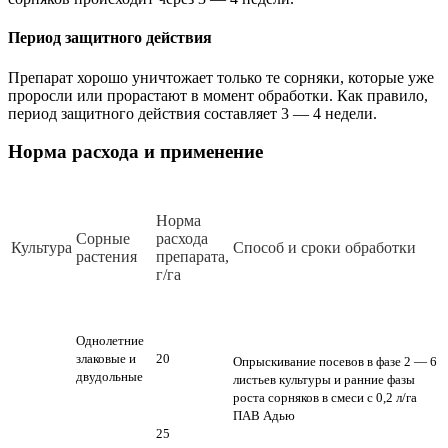
Период защитного действия
Препарат хорошо уничтожает только те сорняки, которые уже
проросли или прорастают в момент обработки. Как правило,
период защитного действия составляет 3 — 4 недели.
Норма расхода и применение
Норма
Сорные
расхода
Культура
Способ и сроки обработки
растения
препарата,
г/га
Однолетние
злаковые и
20
Опрыскивание посевов в фазе 2 — 6
двудольные
листьев культуры и ранние фазы
роста сорняков в смеси с 0,2 л/га
ПАВ Адью
25