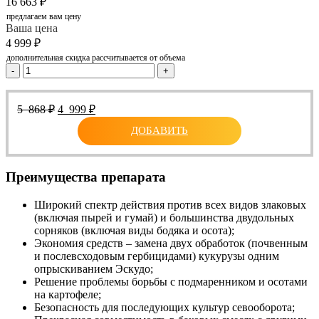
16 663
₽
предлагаем вам цену
Ваша цена
4 999
₽
дополнительная скидка рассчитывается от объема
-
+
Первоначальная
Текущая
5 868
₽
4 999
₽
цена
цена:
ДОБАВИТЬ
составляла
4
5
999 ₽.
868 ₽.
Преимущества препарата
Широкий спектр действия против всех видов злаковых
(включая пырей и гумай) и большинства двудольных
сорняков (включая виды бодяка и осота);
Экономия средств – замена двух обработок (почвенным
и послевсходовым гербицидами) кукурузы одним
опрыскиванием Эскудо;
Решение проблемы борьбы с подмаренником и осотами
на картофеле;
Безопасность для последующих культур севооборота;