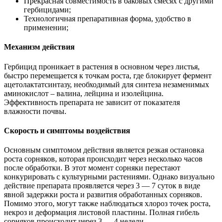
Прекрасная совместимость в баковых смесях с другими
гербицидами;
Технологичная препаративная форма, удобство в
применении;
Механизм действия
Гербицид проникает в растения в основном через листья,
быстро перемещается к точкам роста, где блокирует фермент
ацетолактатсинтазу, необходимый для синтеза незаменимых
аминокислот – валина, лейцина и изолейцина.
Эффективность препарата не зависит от показателя
влажности почвы.
Скорость и симптомы воздействия
Основным симптомом действия является резкая остановка
роста сорняков, которая происходит через несколько часов
после обработки. В этот момент сорняки перестают
конкурировать с культурными растениями. Однако визуально
действие препарата проявляется через 3 — 7 суток в виде
явной задержки роста и развития обработанных сорняков.
Помимо этого, могут также наблюдаться хлороз точек роста,
некроз и деформация листовой пластины. Полная гибель
сорняков происходит через 3 — 4 недели.