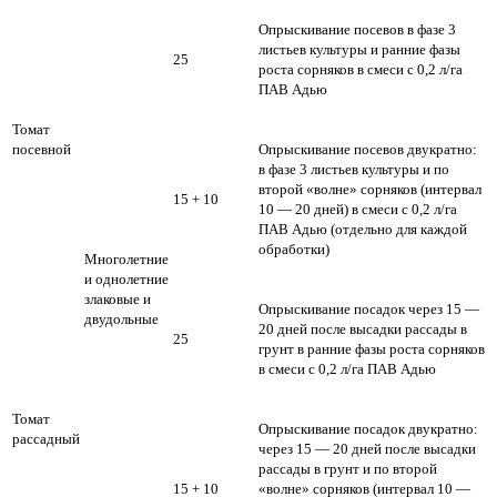
Опрыскивание посевов в фазе 3
листьев культуры и ранние фазы
25
роста сорняков в смеси с 0,2 л/га
ПАВ Адью
Томат
посевной
Опрыскивание посевов двукратно:
в фазе 3 листьев культуры и по
второй «волне» сорняков (интервал
15 + 10
10 — 20 дней) в смеси с 0,2 л/га
ПАВ Адью (отдельно для каждой
обработки)
Многолетние
и однолетние
злаковые и
Опрыскивание посадок через 15 —
двудольные
20 дней после высадки рассады в
25
грунт в ранние фазы роста сорняков
в смеси с 0,2 л/га ПАВ Адью
Томат
Опрыскивание посадок двукратно:
рассадный
через 15 — 20 дней после высадки
рассады в грунт и по второй
15 + 10
«волне» сорняков (интервал 10 —