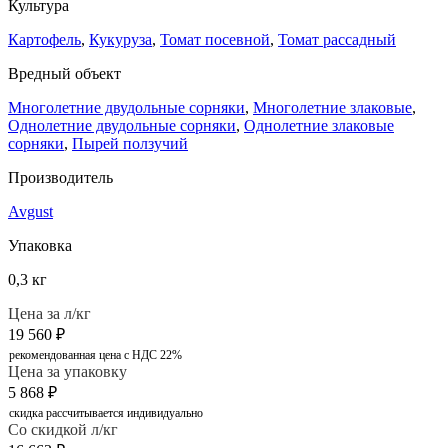
Культура
Картофель
,
Кукуруза
,
Томат посевной
,
Томат рассадный
Вредный объект
Многолетние двудольные сорняки
,
Многолетние злаковые
,
Однолетние двудольные сорняки
,
Однолетние злаковые
сорняки
,
Пырей ползучий
Производитель
Avgust
Упаковка
0,3 кг
Цена за л/кг
19 560
₽
рекомендованная цена с НДС 22%
Цена за упаковку
5 868
₽
скидка рассчитывается индивидуально
Со скидкой л/кг