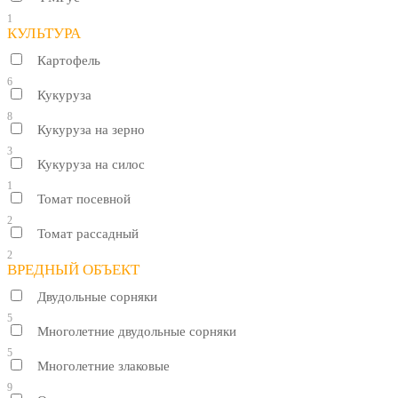
1
КУЛЬТУРА
Картофель
6
Кукуруза
8
Кукуруза на зерно
3
Кукуруза на силос
1
Томат посевной
2
Томат рассадный
2
ВРЕДНЫЙ ОБЪЕКТ
Двудольные сорняки
5
Многолетние двудольные сорняки
5
Многолетние злаковые
9