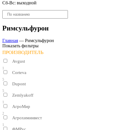
Сб-Вс: выходной
Поиск
товаров
Римсульфурон
Главная
—
Римсульфурон
Показать фильтры
ПРОИЗВОДИТЕЛЬ
Avgust
1
Corteva
5
Dupont
5
Zemlyakoff
1
АгроМир
2
Агрохиминвест
1
ФМРус