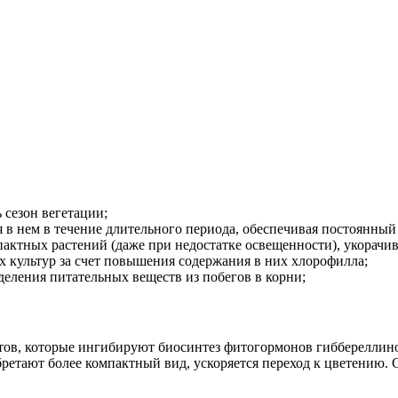
 сезон вегетации;
 в нем в течение длительного периода, обеспечивая постоянный 
ктных растений (даже при недостатке освещенности), укорачив
х культур за счет повышения содержания в них хлорофилла;
деления питательных веществ из побегов в корни;
тов, которые ингибируют биосинтез фитогормонов гиббереллинов
ретают более компактный вид, ускоряется переход к цветению.