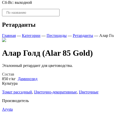
Сб-Вс: выходной
Поиск
товаров
Ретарданты
Главная
—
Категории
—
Пестициды
—
Ретарданты
—
Алар Гол
Алар Голд (Alar 85 Gold)
Эталонный ретардант для цветоводства.
Состав
850 г/кг
Даминозид
Культура
Томат рассадный
,
Цветочно-декоративные
,
Цветочные
Производитель
Arysta