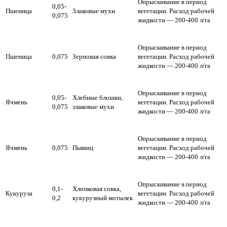
Опрыскивание в период
0,05-
Пшеница
Злаковые мухи
вегетации.
Расход рабочей
0,075
жидкости — 200-400 л/га
Опрыскивание в период
Пшеница
0,075
Зерновая совка
вегетации.
Расход рабочей
жидкости — 200-400 л/га
Опрыскивание в период
0,05-
Хлебные блошки,
Ячмень
вегетации.
Расход рабочей
0,075
злаковые мухи
жидкости — 200-400 л/га
Опрыскивание в период
Ячмень
0,075
Пьявиц
вегетации.
Расход рабочей
жидкости — 200-400 л/га
Опрыскивание в период
0,1-
Хлопковая совка,
Кукуруза
вегетации.
Расход рабочей
0,2
кукурузный мотылек
жидкости — 200-400 л/га