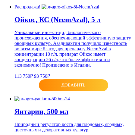
Распродажа!
Ойкос, КС (NeemAzal), 5 л
Уникальный инсектицид биологического
происхождения, обеспечивающий эффективную защиту
овощных культур. Азадирахтин получило известность
во всем мире благодаря препарату NeemAzal в
концентрации 10 г/л, препарат Ойкос имеет
концентрацию 26 г/л, что более эффективно и
экономично! Произведено в Италии.
113 750₽
93 750₽
ДОБАВИТЬ
Янтарин, 500 мл
Природный регулятор роста для плодовых, ягодных,
цветочных и декоративных культур.