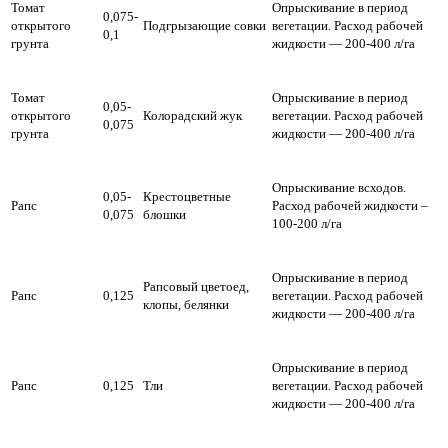
Томат
Опрыскивание в период
0,075-
открытого
Подгрызающие совки
вегетации.
Расход рабочей
0,1
грунта
жидкости — 200-400 л/га
Томат
Опрыскивание в период
0,05-
открытого
Колорадский жук
вегетации.
Расход рабочей
0,075
грунта
жидкости — 200-400 л/га
Опрыскивание всходов.
0,05-
Крестоцветные
Рапс
Расход рабочей жидкости –
0,075
блошки
100-200 л/га
Опрыскивание в период
Рапсовый цветоед,
Рапс
0,125
вегетации.
Расход рабочей
клопы, белянки
жидкости — 200-400 л/га
Опрыскивание в период
Рапс
0,125
Тли
вегетации.
Расход рабочей
жидкости — 200-400 л/га