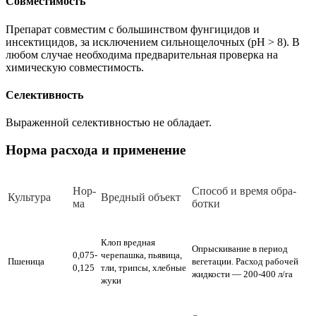
Совместимость
Препарат совместим с большинством фунгицидов и
инсектицидов, за исключением сильнощелочных (рН > 8). В
любом случае необходима предварительная проверка на
химическую совместимость.
Селективность
Выраженной селективностью не обладает.
Норма расхода и применение
Нор­
Спо­соб и вре­мя об­ра­
Куль­ту­ра
Вред­ный объ­ект
ма
бот­ки
Клоп вредная
Опрыскивание в период
0,075-
черепашка, пьявица,
Пшеница
вегетации.
Расход рабочей
0,125
тли, трипсы, хлебные
жидкости — 200-400 л/га
жуки