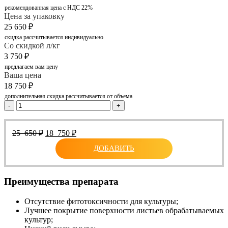
рекомендованная цена с НДС 22%
Цена за упаковку
25 650
₽
скидка рассчитывается индивидуально
Со скидкой л/кг
3 750
₽
предлагаем вам цену
Ваша цена
18 750
₽
дополнительная скидка рассчитывается от объема
-
+
Первоначальная
Текущая
25 650
₽
18 750
₽
цена
цена:
ДОБАВИТЬ
составляла
18
25
750 ₽.
650 ₽.
Преимущества препарата
Отсутствие фитотоксичности для культуры;
Лучшее покрытие поверхности листьев обрабатываемых
культур;