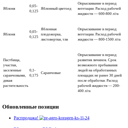
Опрыскивание в период
0,05-
Яблоня
Яблонный цветоед
вегетации.
Расход рабочей
0,125
жидкости — 600-800 л/га
Яблонная
Опрыскивание в период
0,05-
Яблоня
плодожорка,
вегетации.
Расход рабочей
0,125
листовертки, тли
жидкости — 800-1500 л/га
Опрыскивание в период
Пастбища,
развития личинок. Срок
участки,
возможного пребывания
заселенные
0,1-
людей на обработанных
Саранчовые
саранчовыми,
0,175
площадях не ранее 30 дней
дикая
после обработки.
Расход
растительность
рабочей жидкости — 200-
400 л/га
Обновленные позиции
Распродажа!