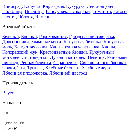
Виноград
,
Капуста
,
Картофель
,
Кукуруза
,
Лен-долгунец
,
Пастбища
,
Пшеница
,
Рапс
,
Свекла сахарная
,
Томат открытого
грунта
,
Яблоня
,
Ячмень
Вредный объект
Белянки
,
Блошки
,
Гороховая тля
,
Гроздевая листовертка
,
Долгоносики
,
Злаковые мухи
,
Капустная белянка
,
Капустная
моль
,
Капустная совка
,
Клоп вредная черепашка
,
Клопы
,
Колорадский жук
,
Крестоцветные блошки
,
Кукурузный
мотылек
,
Листовертки
,
Луговой мотылек
,
Пьявица
,
Рапсовый
цветоед
,
Репная белянка
,
Саранчевые
,
Свекловичные блошки
,
Совки
,
Тли
,
Трипсы
,
Хлебные блошки
,
Хлебные жуки
,
Яблонная плодожорка
,
Яблонный цветоед
Производитель
Bayer
Упаковка
5 л
Цена за л/кг
5 130
₽