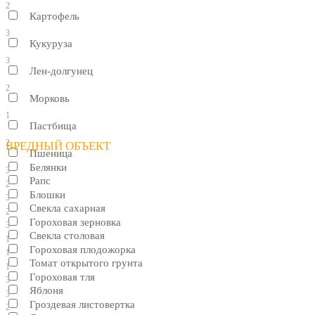
2
Картофель
3
Кукуруза
3
Лен-долгунец
2
Морковь
1
Пастбища
2
ВРЕДНЫЙ ОБЪЕКТ
Пшеница
Белянки
3
Рапс
2
Блошки
3
Свекла сахарная
2
Гороховая зерновка
3
Свекла столовая
1
Гороховая плодожорка
1
Томат открытого грунта
1
Гороховая тля
3
Яблоня
3
Гроздевая листовертка
2