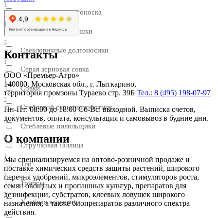
1
Свекловичная щитоноска
1
Свекловичные блошки
3
Свекловичные долгоносики
Контакты
1
Серая зерновая совка
ООО «Премьер-Агро»
1
140080, Московская обл., г. Лыткарино,
Совки
территория промзоны Тураево стр. 39Б
Тел.: 8 (495) 198-07-97
2
Стеблевой скрытнохоботник
Пн-Пт: 08:00 до 18:00 Сб-Вс: выходной. Выписка счетов,
документов, оплата, консультация и самовывоз в будние дни.
1
Стеблевые пилильщики
О компании
1
Стручковая галлица
1
Мы специализируемся на оптово-розничной продаже и
Тли
поставке химических средств защиты растений, широкого
3
перечня удобрений, микроэлементов, стимуляторов роста,
Трипсы
семян овощных и пропашных культур, препаратов для
дезинфекции, субстратов, клеевых ловушек широкого
3
Хлебная жужелица
назначения, а также биопрепаратов различного спектра
действия.
1