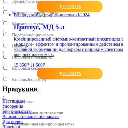
Луговой мотылек
ДОБАВИТЬ
3
Морковная листоблошка
Распродажа!
1
Морковная муха
Протеус, МД 5 л
1
Подгрызающие совки
Комбинированный системно-контактный инсектицид с
1
«нокдаун» эффектом и пролонгированным действием в
Пьявица
масляной формуляции для борьбы с широким спектром
3
вредных насекомых.
Рапсовый пилильщик
1
15 850₽
11 500₽
Рапсовый семенной скрытнохоботник
ДОБАВИТЬ
1
Рапсовый цветоед
3
Продукция
Репная белянка
2
Пестициды
Саранчевые
Удобрения
2
Био препараты
Свекловичная листовая тля
Вспомогательные препараты
1
Для почвы
Свекловичная минирующая муха
Ловушки