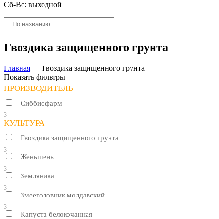
Сб-Вс: выходной
Поиск
товаров
Гвоздика защищенного грунта
Главная
—
Гвоздика защищенного грунта
Показать фильтры
ПРОИЗВОДИТЕЛЬ
Сиббиофарм
3
КУЛЬТУРА
Гвоздика защищенного грунта
3
Женьшень
3
Земляника
3
Змееголовник молдавский
3
Капуста белокочанная