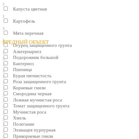
3
Капуста цветная
3
Картофель
3
Мята перечная
3
ВРЕДНЫЙ ОБЪЕКТ
Огурец защищенного грунта
Альтернариоз
3
Подорожник большой
3
Бактериоз
3
Пшеница
3
Бурая пятнистость
3
Роза защищенного грунта
3
Корневые гнили
3
Смородина черная
3
Ложная мучнистая роса
3
Томат защищенного грунта
3
Мучнистая роса
3
Хмель
3
Полегание
3
Эхинацея пурпурная
3
Прикорневые гнили
3