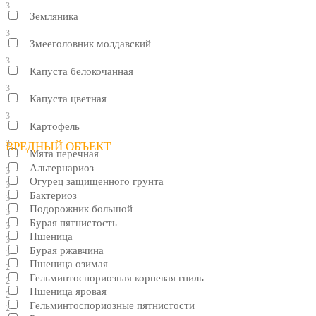
3
Земляника
3
Змееголовник молдавский
3
Капуста белокочанная
3
Капуста цветная
3
Картофель
3
ВРЕДНЫЙ ОБЪЕКТ
Мята перечная
Альтернариоз
3
Огурец защищенного грунта
3
Бактериоз
3
Подорожник большой
3
Бурая пятнистость
3
Пшеница
3
Бурая ржавчина
3
Пшеница озимая
2
Гельминтоспориозная корневая гниль
2
Пшеница яровая
2
Гельминтоспориозные пятнистости
2