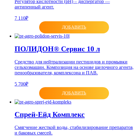
Регулятор кислотности (рН) – диспергатор —
антипенный агент.
7 110₽
ДОБАВИТЬ
ПОЛИДОН® Сервис 10 л
Средство для нейтрализации пестицидов и промывки
сельхозмашин. Композиция на основе щелочного агента,
пенообразователя, комплексона и ПАВ.
5 700₽
ДОБАВИТЬ
Спрей-Ейд Комплекс
Смягчение жесткой воды, стабилизирование препаратов
и баковых смесей.