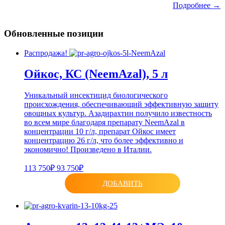
Подробнее →
Обновленные позиции
Распродажа!
Ойкос, КС (NeemAzal), 5 л
Уникальный инсектицид биологического
происхождения, обеспечивающий эффективную защиту
овощных культур. Азадирахтин получило известность
во всем мире благодаря препарату NeemAzal в
концентрации 10 г/л, препарат Ойкос имеет
концентрацию 26 г/л, что более эффективно и
экономично! Произведено в Италии.
113 750₽
93 750₽
ДОБАВИТЬ