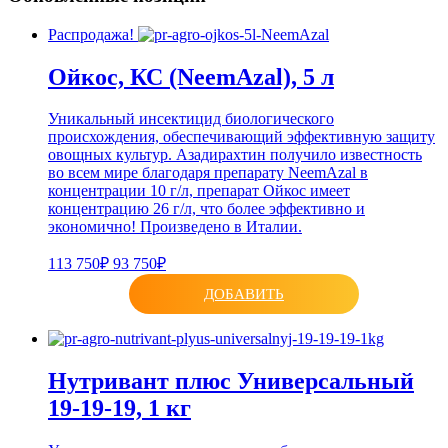
Распродажа!
Ойкос, КС (NeemAzal), 5 л
Уникальный инсектицид биологического
происхождения, обеспечивающий эффективную защиту
овощных культур. Азадирахтин получило известность
во всем мире благодаря препарату NeemAzal в
концентрации 10 г/л, препарат Ойкос имеет
концентрацию 26 г/л, что более эффективно и
экономично! Произведено в Италии.
113 750₽
93 750₽
ДОБАВИТЬ
Нутривант плюс Универсальный
19-19-19, 1 кг