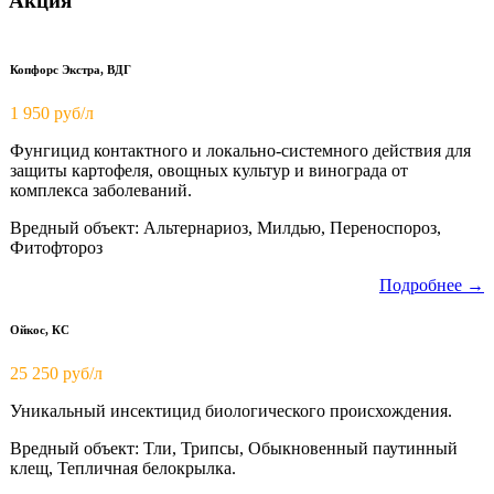
Акция
Копфорс Экстра, ВДГ
1 950
руб/л
Фунгицид контактного и локально-системного действия для
защиты картофеля, овощных культур и винограда от
комплекса заболеваний.
Вредный объект: Альтернариоз, Милдью, Переноспороз,
Фитофтороз
Подробнее →
Ойкос, КС
25 250 руб/л
Уникальный инсектицид биологического происхождения.
Вредный объект: Тли, Трипсы, Обыкновенный паутинный
клещ, Тепличная белокрылка.