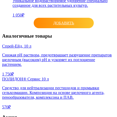
Уникальное водорастворимое удобрение специально
созданное для всех растительных культур.
1 050₽
ДОБАВИТЬ
Аналогичные товары
Спрей-Ейд, 10 л
Снижая рН раствора, предотвращает разрушение препаратов
щелочным (высоким) рН и ускоряет их поглощение
растением.
1 750₽
ПОЛИДОН® Сервис 10 л
Средство для нейтрализации пестицидов и промывки
сельхозмашин. Композиция на основе щелочного агента,
пенообразователя, комплексона и ПАВ.
570₽