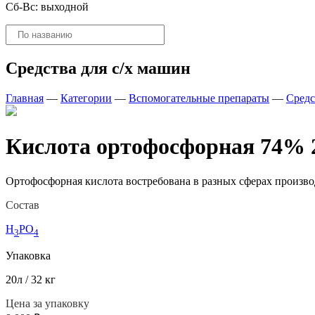
Сб-Вс: выходной
Поиск
товаров
Средства для с/х машин
Главная
—
Категории
—
Вспомогательные препараты
—
Средс
Кислота ортофосфорная 74% 
Ортофосфорная кислота востребована в разных сферах произво
Состав
H
PO
3
4
Упаковка
20л / 32 кг
Цена за упаковку