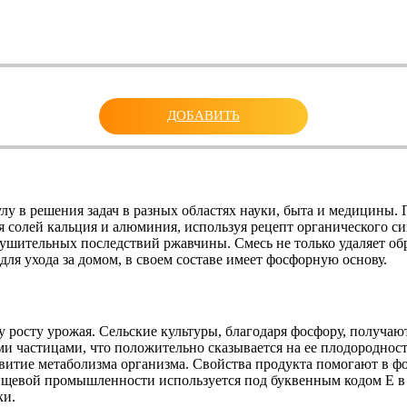
ДОБАВИТЬ
 в решения задач в разных областях науки, быта и медицины. 
я солей кальция и алюминия, используя рецепт органического с
рушительных последствий ржавчины. Смесь не только удаляет об
для ухода за домом, в своем составе имеет фосфорную основу.
у росту урожая. Сельские культуры, благодаря фосфору, получа
 частицами, что положительно сказывается на ее плодороднос
витие метаболизма организма. Свойства продукта помогают в фо
щевой промышленности используется под буквенным кодом Е в 
ки.