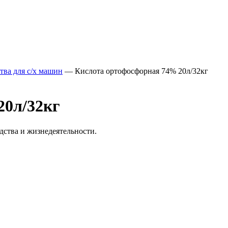
тва для с/х машин
—
Кислота ортофосфорная 74% 20л/32кг
20л/32кг
дства и жизнедеятельности.