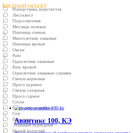
1
ВРЕДНЫЙ ОБЪЕКТ
Наперстянка шерстистая
Лисохвост
1
Подсолнечник
1
Метлица полевая
3
Пшеница озимая
10
Многолетние злаковые
9
Пшеница яровая
4
Овсюг
9
Рапс
10
Однолетние злаковые
2
Рапс яровой
8
Однолетние злаковые сорняки
1
Свекла кормовая
5
Просо куриное
3
Свекла сахарная
13
Просо сорное
4
Сосна
1
Просо сорнополевое
1
Соя
13
Авантикс 100, КЭ
Просянки
4
Эхинацея пурпурная
1
Пырей ползучий
1