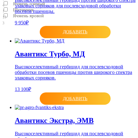
Высокоселективный гербицид против широкого спектра
Ячмень озимый
злаковых сорняков для послевсходовой обработки
4
Щетинник
посевов пшеницы.
1
Ячмень яровой
13
9 950₽
3
ДОБАВИТЬ
Авантикс Турбо, МД
Высокоселективный гербицид для послевсходовой
обработки посевов пшеницы против широкого спектра
злаковых сорняков.
13 100₽
ДОБАВИТЬ
Авантикс Экстра, ЭМВ
Высокоселективный гербицид для послевсходовой