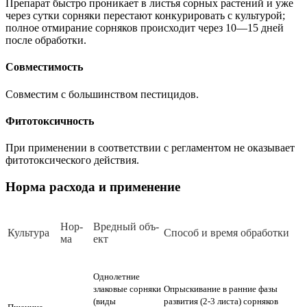
Препарат быстро проникает в листья сорных растений и уже
через сутки сорняки перестают конкурировать с культурой;
полное отмирание сорняков происходит через 10—15 дней
после обработки.
Совместимость
Совместим с большинством пестицидов.
Фитотоксичность
При применении в соответствии с регламентом не оказывает
фитотоксического действия.
Норма расхода и применение
Нор­
Вред­ный объ­
Куль­ту­ра
Спо­соб и вре­мя об­ра­бот­ки
ма
ект
Однолетние
злаковые сорняки
Опрыскивание в ранние фазы
(виды
развития (2-3 листа) сорняков