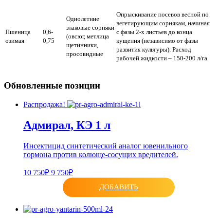
Опрыскивание посевов весной по
Однолетние
вегетирующим сорнякам, начиная
злаковые сорняки
Пшеница
0,6-
с фазы 2-х листьев до конца
(овсюг, метлица
озимая
0,75
кущения (независимо от фазы
щетинники,
развития культуры).
Расход
просовидные
рабочей жидкости – 150-200 л/га
Обновленные позиции
Распродажа!
Адмирал, КЭ 1 л
Инсектицид синтетический аналог ювенильного
гормона против колюще-сосущих вредителей.
10 750₽
9 750₽
ДОБАВИТЬ