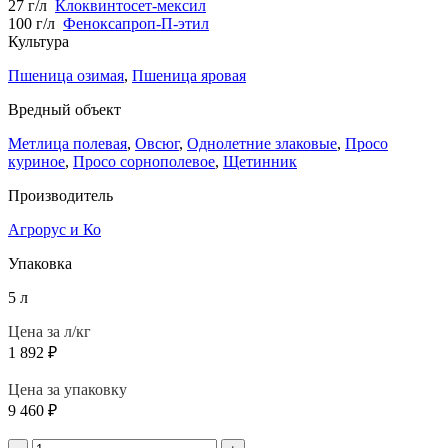
27 г/л
Клоквинтосет-мексил
100 г/л
Феноксапроп-П-этил
Культура
Пшеница озимая
,
Пшеница яровая
Вредный объект
Метлица полевая
,
Овсюг
,
Однолетние злаковые
,
Просо
куриное
,
Просо сорнополевое
,
Щетинник
Производитель
Агрорус и Ко
Упаковка
5 л
Цена за л/кг
1 892
₽
Цена за упаковку
9 460
₽