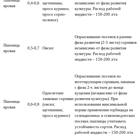
Пшеница
0,4-0,6
щетинника,
независимо от фазы развития
яровая
просо куриное,
культуры. Расход рабочей
просо сорно-
жидкости – 150-200 л/га
полевое)
Опрыскивание посевов в ранние
фазы развития (2-3 листа) сорняков
Пшеница
0,5-0,7
Овсюг
независимо от фазы развития
яровая
культуры. Расход рабочей
жидкости – 150-200 л/га
Опрыскивание посевов по
вегетирующим сорнякам, начиная
с фазы 2-х листьев до конца
Однолетние
кущения (независимо от фазы
злаковые сорняки
развития культуры). При
Пшеница
0,6-0,9
(овсюг,
использовании максимальной
яровая
щетинники,
нормы применения гербицида на
просо куриное)
селекционных и семеноводческих
посевах пшеницы учитывать
устойчивость сортов.
Расход
рабочей жидкости – 150-200 л/га