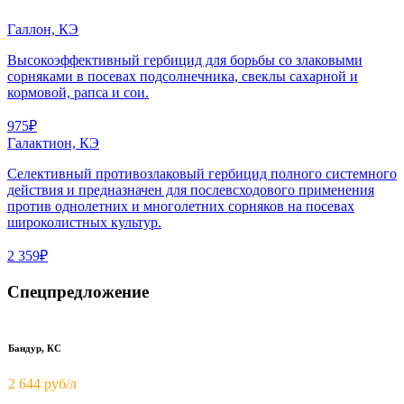
Галлон, КЭ
Высокоэффективный гербицид для борьбы со злаковыми
сорняками в посевах подсолнечника, свеклы сахарной и
кормовой, рапса и сои.
975₽
Галактион, КЭ
Селективный противозлаковый гербицид полного системного
действия и предназначен для послевсходового применения
против однолетних и многолетних сорняков на посевах
широколистных культур.
2 359₽
Спецпредложение
Бандур, КС
2 644 руб/л