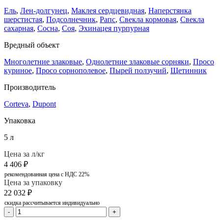
Ель
,
Лен-долгунец
,
Маклея сердцевидная
,
Наперстянка
шерстистая
,
Подсолнечник
,
Рапс
,
Свекла кормовая
,
Свекла
сахарная
,
Сосна
,
Соя
,
Эхинацея пурпурная
Вредный объект
Многолетние злаковые
,
Однолетние злаковые сорняки
,
Просо
куриное
,
Просо сорнополевое
,
Пырей ползучий
,
Щетинник
Производитель
Corteva
,
Dupont
Упаковка
5 л
Цена за л/кг
4 406
₽
рекомендованная цена с НДС 22%
Цена за упаковку
22 032
₽
скидка рассчитывается индивидуально
-
+