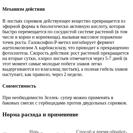
Механизм действия
В листьях сорняков действующее вещество превращается из
эфирной формы в биологически активную кислоту, которая
быстро перемещается по сосудистой системе растений (в том
числе в корни и корневища), вызывая массовое поражение
точек роста. Галоксифоп-Р-метил ингибирует фермент
ацетилкоэнзим А карбоксилазу, что приводит к прекращению
фотосинтеза. Скорость действия: рост растений прекращается
на вторые сутки, хлороз листьев отмечается через 5-7 дней (в
этот момент самые молодые побеги злаков легко
выдергиваются из влагалищ листьев), а полная гибель злаков
наступает, как правило, через 2 недели.
Совместимость
При необходимости Зеллек- супер можно применять в
баковых смесях с гербицидами против двудольных сорняков.
Норма расхода и применение
Нор­
Спо­соб и вре­мя об­ра­бот­