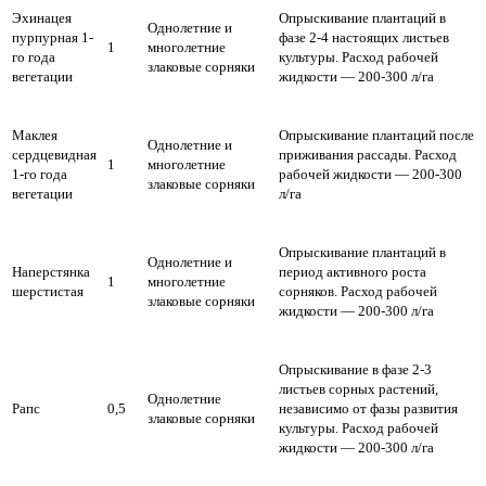
Эхинацея
Опрыскивание плантаций в
Однолетние и
пурпурная 1-
фазе 2-4 настоящих листьев
1
многолетние
го года
культуры. Расход рабочей
злаковые сорняки
вегетации
жидкости — 200-300 л/га
Маклея
Опрыскивание плантаций после
Однолетние и
сердцевидная
приживания рассады. Расход
1
многолетние
1-го года
рабочей жидкости — 200-300
злаковые сорняки
вегетации
л/га
Опрыскивание плантаций в
Однолетние и
Наперстянка
период активного роста
1
многолетние
шерстистая
сорняков. Расход рабочей
злаковые сорняки
жидкости — 200-300 л/га
Опрыскивание в фазе 2-3
листьев сорных растений,
Однолетние
Рапс
0,5
независимо от фазы развития
злаковые сорняки
культуры. Расход рабочей
жидкости — 200-300 л/га