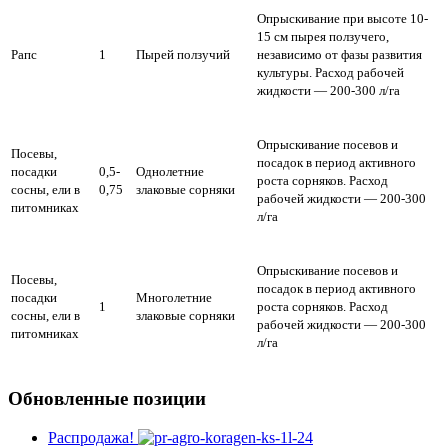
Опрыскивание при высоте 10-
15 см пырея ползучего,
Рапс
1
Пырей ползучий
независимо от фазы развития
культуры. Расход рабочей
жидкости — 200-300 л/га
Опрыскивание посевов и
Посевы,
посадок в период активного
посадки
0,5-
Однолетние
роста сорняков. Расход
сосны, ели в
0,75
злаковые сорняки
рабочей жидкости — 200-300
питомниках
л/га
Опрыскивание посевов и
Посевы,
посадок в период активного
посадки
Многолетние
1
роста сорняков. Расход
сосны, ели в
злаковые сорняки
рабочей жидкости — 200-300
питомниках
л/га
Обновленные позиции
Распродажа!