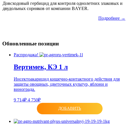
Довсходовый гербицид для контроля однолетних злаковых и
двудольных сорняков от компании BAYER.
Подробнее →
Обновленные позиции
Распродажа!
Вертимек, КЭ 1 л
Инсектоакарицид кишечно-контактного действия для
защиты овощных, цветочных культур, яблони и
винограда.
9 714₽
4 750₽
ДОБАВИТЬ