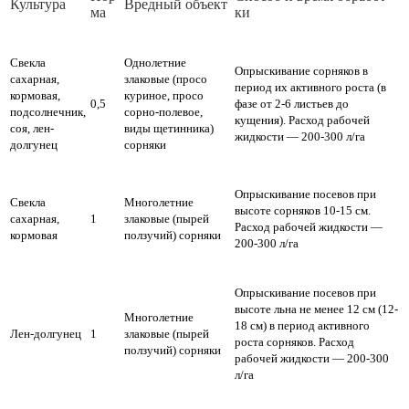
Куль­ту­ра
Вред­ный объ­ект
ма
ки
Свекла
Однолетние
Опрыскивание сорняков в
сахарная,
злаковые (просо
период их активного роста (в
кормовая,
куриное, просо
0,5
фазе от 2-6 листьев до
подсолнечник,
сорно-полевое,
кущения). Расход рабочей
соя, лен-
виды щетинника)
жидкости — 200-300 л/га
долгунец
сорняки
Опрыскивание посевов при
Свекла
Многолетние
высоте сорняков 10-15 см.
сахарная,
1
злаковые (пырей
Расход рабочей жидкости —
кормовая
ползучий) сорняки
200-300 л/га
Опрыскивание посевов при
высоте льна не менее 12 см (12-
Многолетние
18 см) в период активного
Лен-долгунец
1
злаковые (пырей
роста сорняков. Расход
ползучий) сорняки
рабочей жидкости — 200-300
л/га