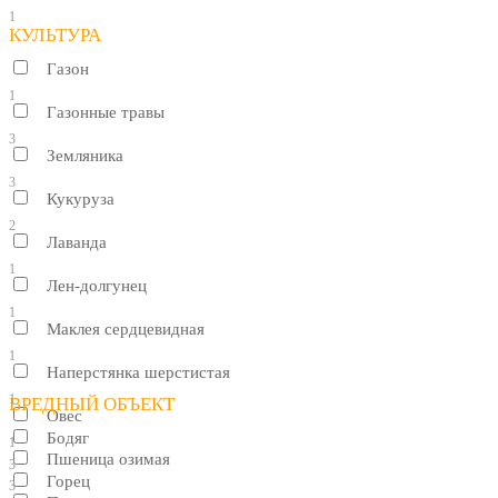
1
КУЛЬТУРА
Газон
1
Газонные травы
3
Земляника
3
Кукуруза
2
Лаванда
1
Лен-долгунец
1
Маклея сердцевидная
1
Наперстянка шерстистая
1
ВРЕДНЫЙ ОБЪЕКТ
Овес
Бодяг
1
Пшеница озимая
3
Горец
3