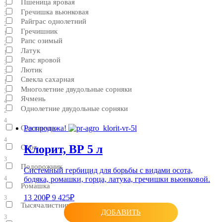
Пшеница яровая
3
Гречишка вьюнковая
3
Райграс однолетний
2
Гречишник
1
Рапс озимый
2
Латук
1
Рапс яровой
3
Лютик
3
Свекла сахарная
1
Многолетние двудольные сорняки
3
Ячмень
4
Однолетние двудольные сорняки
2
4
Одуванчик
Распродажа!
4
Клорит, ВР 5 л
Осот
3
Подорожник
Системный гербицид для борьбы с видами осота,
бодяка, ромашки, горца, латука, гречишки вьюнковой.
4
Ромашка
13 200₽
9 425₽
3
Тысячалистник
ДОБАВИТЬ
3