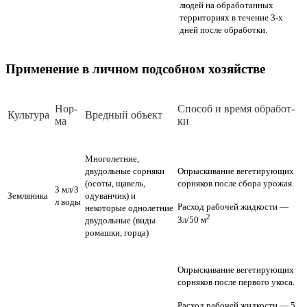
людей на обработанных
территориях в течение 3-х
дней после обработки.
Применение в личном подсобном хозяйстве
Нор­
Спо­соб и вре­мя об­ра­бот­
Куль­ту­ра
Вред­ный объ­ект
ма
ки
Многолетние,
двудольные сорняки
Опрыскивание вегетирующих
(осоты, щавель,
сорняков после сбора урожая.
3 мл/3
Земляника
одуванчик) и
л воды
Расход рабочей жидкости —
некоторые однолетние
2
Зл/50 м
двудольные (виды
ромашки, горца)
Опрыскивание вегетирующих
сорняков после первого укоса.
Расход рабочей жидкости — 5