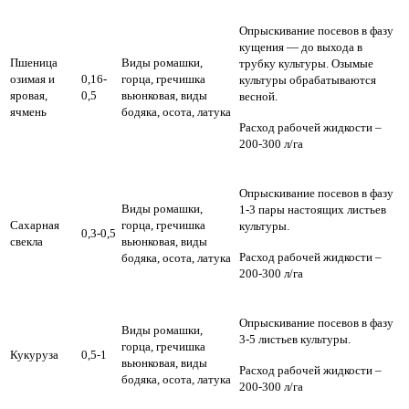
Опрыскивание посевов в фазу
кущения — до выхода в
Пшеница
Виды ромашки,
трубку культуры. Озымые
озимая и
0,16-
горца, гречишка
культуры обрабатываются
яровая,
0,5
вьюнковая, виды
весной.
ячмень
бодяка, осота, латука
Расход рабочей жидкости –
200-300 л/га
Опрыскивание посевов в фазу
Виды ромашки,
1-3 пары настоящих листьев
Сахарная
горца, гречишка
культуры.
0,3-0,5
свекла
вьюнковая, виды
Расход рабочей жидкости –
бодяка, осота, латука
200-300 л/га
Опрыскивание посевов в фазу
Виды ромашки,
3-5 листьев культуры.
горца, гречишка
Кукуруза
0,5-1
вьюнковая, виды
Расход рабочей жидкости –
бодяка, осота, латука
200-300 л/га