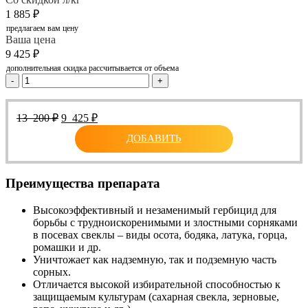
1 885
₽
предлагаем вам цену
Ваша цена
9 425
₽
дополнительная скидка рассчитывается от объема
-
+
Первоначальная
Текущая
13 200
₽
9 425
₽
цена
цена:
ДОБАВИТЬ
составляла
9
13
425 ₽.
200 ₽.
Преимущества препарата
Высокоэффективный и незаменимый гербицид для
борьбы с трудноискоренимыми и злостными сорняками
в посевах свеклы – виды осота, бодяка, латука, горца,
ромашки и др.
Уничтожает как надземную, так и подземную часть
сорных.
Отличается высокой избирательной способностью к
защищаемым культурам (сахарная свекла, зерновые,