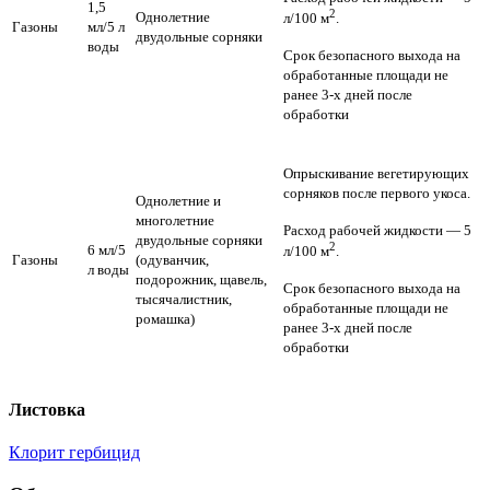
1,5
2
Однолетние
л/100 м
.
Газоны
мл/5 л
двудольные сорняки
воды
Срок безопасного выхода на
обработанные площади не
ранее 3-х дней после
обработки
Опрыскивание вегетирующих
сорняков после первого укоса.
Однолетние и
многолетние
Расход рабочей жидкости — 5
двудольные сорняки
2
6 мл/5
л/100 м
.
Газоны
(одуванчик,
л воды
подорожник, щавель,
Срок безопасного выхода на
тысячалистник,
обработанные площади не
ромашка)
ранее 3-х дней после
обработки
Листовка
Клорит гербицид