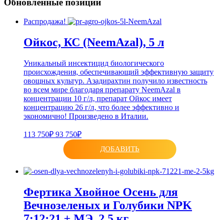
Обновленные позиции
Распродажа!
Ойкос, КС (NeemAzal), 5 л
Уникальный инсектицид биологического
происхождения, обеспечивающий эффективную защиту
овощных культур. Азадирахтин получило известность
во всем мире благодаря препарату NeemAzal в
концентрации 10 г/л, препарат Ойкос имеет
концентрацию 26 г/л, что более эффективно и
экономично! Произведено в Италии.
113 750₽
93 750₽
ДОБАВИТЬ
Фертика Хвойное Осень для
Вечнозеленых и Голубики NPK
7:12:21 + МЭ, 2.5 кг