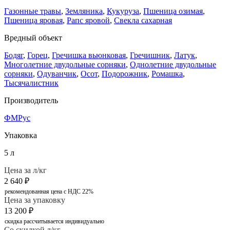
Газонные травы
,
Земляника
,
Кукуруза
,
Пшеница озимая
,
Пшеница яровая
,
Рапс яровой
,
Свекла сахарная
Вредный объект
Бодяг
,
Горец
,
Гречишка вьюнковая
,
Гречишник
,
Латук
,
Многолетние двудольные сорняки
,
Однолетние двудольные
сорняки
,
Одуванчик
,
Осот
,
Подорожник
,
Ромашка
,
Тысячалистник
Производитель
ФМРус
Упаковка
5 л
Цена за л/кг
2 640
₽
рекомендованная цена с НДС 22%
Цена за упаковку
13 200
₽
скидка рассчитывается индивидуально
Со скидкой л/кг