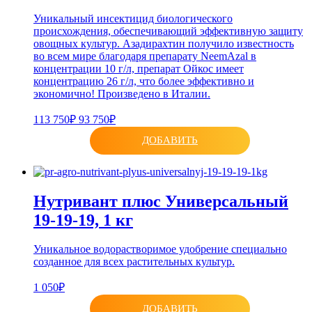
Уникальный инсектицид биологического
происхождения, обеспечивающий эффективную защиту
овощных культур. Азадирахтин получило известность
во всем мире благодаря препарату NeemAzal в
концентрации 10 г/л, препарат Ойкос имеет
концентрацию 26 г/л, что более эффективно и
экономично! Произведено в Италии.
113 750₽
93 750₽
ДОБАВИТЬ
Нутривант плюс Универсальный
19-19-19, 1 кг
Уникальное водорастворимое удобрение специально
созданное для всех растительных культур.
1 050₽
ДОБАВИТЬ