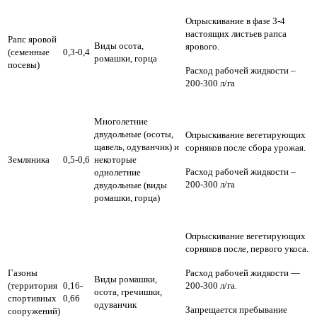
Опрыскивание в фазе 3-4
настоящих листьев рапса
Рапс яровой
Виды осота,
ярового.
(семенные
0,3-0,4
ромашки, горца
посевы)
Расход рабочей жидкости –
200-300 л/га
Многолетние
двудольные (осоты,
Опрыскивание вегетирующих
щавель, одуванчик) и
сорняков после сбора урожая.
Земляника
0,5-0,6
некоторые
Расход рабочей жидкости –
однолетние
200-300 л/га
двудольные (виды
ромашки, горца)
Опрыскивание вегетирующих
сорняков после, первого укоса.
Газоны
Расход рабочей жидкости —
Виды ромашки,
(территория
0,16-
200-300 л/га.
осота, гречишки,
спортивных
0,66
одуванчик
Запрещается пребывание
сооружений)