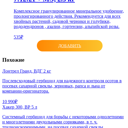
Комплексное гранулированное минеральное удобрение,
пролонгированного действия. Рекомендуется для всех
хвойных растений, садовой черники и голубики,
рододендронов , азалии, гортензии, альпийской розы.
535₽
ДОБАВИТЬ
Похожие
Лонтрел Гранд, ВДГ 2 кг
Послевсходовый гербицид для надежного контроля осотов в
посевах сахарной свеклы, зерновых, рапса и льна от
компании-оригинатора.
10 990₽
Хакер 300, ВР 5 л
Системный гербицид для борьбы с некоторыми однолетними
и многолетними двудольными сорняками, в т. ч.
трудноискоренимыми, на посевах сахарной свеклы.