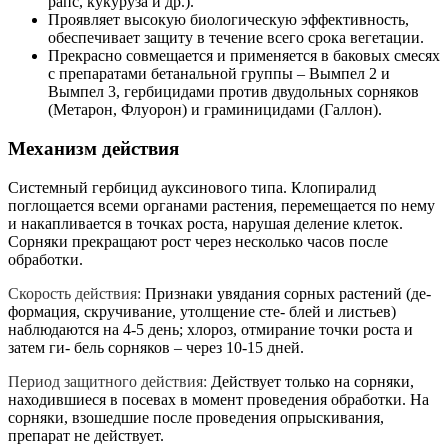
рапс, кукуруза и др.).
Проявляет высокую биологическую эффективность,
обеспечивает защиту в течение всего срока вегетации.
Прекрасно совмещается и применяется в баковых смесях
с препаратами бетанальной группы – Вымпел 2 и
Вымпел 3, гербицидами против двудольных сорняков
(Метарон, Флуорон) и граминицидами (Галлон).
Механизм действия
Системный гербицид ауксинового типа. Клопиралид
поглощается всеми органами растения, перемещается по нему
и накапливается в точках роста, нарушая деление клеток.
Сорняки прекращают рост через несколько часов после
обработки.
Скорость действия:
Признаки увядания сорных растений (де-
формация, скручивание, утолщение сте- блей и листьев)
наблюдаются на 4-5 день; хлороз, отмирание точки роста и
затем ги- бель сорняков – через 10-15 дней.
Период защитного действия:
Действует только на сорняки,
находившиеся в посевах в момент проведения обработки. На
сорняки, взошедшие после проведения опрыскивания,
препарат не действует.