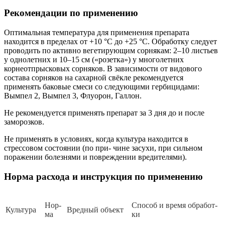
Рекомендации по применению
Оптимальная температура для применения препарата
находится в пределах от +10 °С до +25 °С. Обработку следует
проводить по активно вегетирующим сорнякам: 2–10 листьев
у однолетних и 10–15 см («розетка») у многолетних
корнеотпрысковых сорняков. В зависимости от видового
состава сорняков на сахарной свёкле рекомендуется
применять баковые смеси со следующими гербицидами:
Вымпел 2, Вымпел 3, Флуорон, Галлон.
Не рекомендуется применять препарат за 3 дня до и после
заморозков.
Не применять в условиях, когда культура находится в
стрессовом состоянии (по при- чине засухи, при сильном
поражении болезнями и повреждении вредителями).
Норма расхода и инструкция по применению
Нор­
Спо­соб и вре­мя об­ра­бот­
Куль­ту­ра
Вред­ный объ­ект
ма
ки