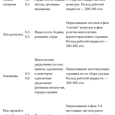
сахарная
0,5
латука, гречишка
культуры. Расход рабочей
вьюнковая
жидкости — 200-300 л/га
Опрыскивание посевов в фазе
“елочки” культуры и фазе
0,1-
Виды осота, бодяка,
розетки многолетних
Лен-долгунец
0,3
ромашки, горца
корнеотпрысковых сорняков.
Расход рабочей жидкости —
200-300 л/га
Многолетние
двудольные (осоты,
щавель, одуванчик)
Опрыскивание вегетирующих
0,5-
и некоторые
сорняков после сбора урожая.
Земляника
0,6
однолетние
Расход рабочей жидкости —
двудольные
200-300 л/га
(ромашка непахучая,
горцы) сорняки
Опрыскивание в фазе 3-4
Рапс яровой и
настоящих листьев рапса