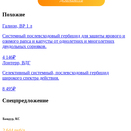
ДОБАВИТЬ
Похожие
Галион, ВР 1 л
Системный послевсходовый гербицид для защиты ярового и
озимого рапса и капусты от однолетних и многолетних
двудольных сорняков.
4 146₽
Лонтерр, ВДГ
Селективный системный, послевсходовый гербицид
широкого спектра действия.
8 495₽
Спецпредложение
Бандур, КС
2 644 руб/л