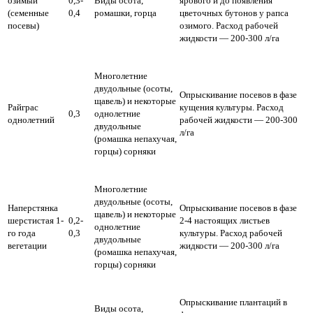
озимый
0,3-
Виды осота,
ярового и до появления
(семенные
0,4
ромашки, горца
цветочных бутонов у рапса
посевы)
озимого. Расход рабочей
жидкости — 200-300 л/га
Многолетние
двудольные (осоты,
Опрыскивание посевов в фазе
щавель) и некоторые
Райграс
кущения культуры. Расход
0,3
однолетние
однолетний
рабочей жидкости — 200-300
двудольные
л/га
(ромашка непахучая,
горцы) сорняки
Многолетние
двудольные (осоты,
Наперстянка
Опрыскивание посевов в фазе
щавель) и некоторые
шерстистая 1-
0,2-
2-4 настоящих листьев
однолетние
го года
0,3
культуры. Расход рабочей
двудольные
вегетации
жидкости — 200-300 л/га
(ромашка непахучая,
горцы) сорняки
Опрыскивание плантаций в
Виды осота,