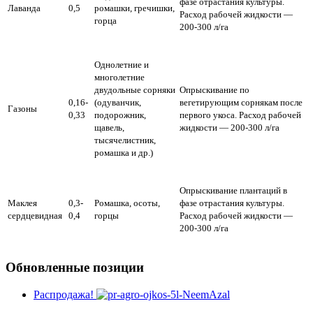
фазе отрастания культуры.
Лаванда
0,5
ромашки, гречишки,
Расход рабочей жидкости —
горца
200-300 л/га
Однолетние и
многолетние
двудольные сорняки
Опрыскивание по
0,16-
(одуванчик,
вегетирующим сорнякам после
Газоны
0,33
подорожник,
первого укоса. Расход рабочей
щавель,
жидкости — 200-300 л/га
тысячелистник,
ромашка и др.)
Опрыскивание плантаций в
Маклея
0,3-
Ромашка, осоты,
фазе отрастания культуры.
сердцевидная
0,4
горцы
Расход рабочей жидкости —
200-300 л/га
Обновленные позиции
Распродажа!