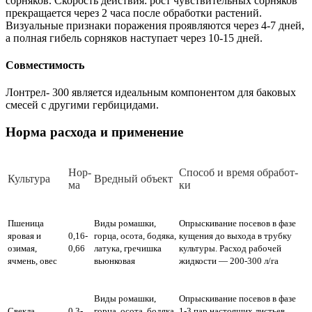
сорняков. Скорость действия: рост чувствительных сорняков
прекращается через 2 часа после обработки растений.
Визуальные признаки поражения проявляются через 4-7 дней,
а полная гибель сорняков наступает через 10-15 дней.
Совместимость
Лонтрел- 300 является идеальным компонентом для баковых
смесей с другими гербицидами.
Норма расхода и применение
Нор­
Спо­соб и вре­мя об­ра­бот­
Куль­ту­ра
Вред­ный объ­ект
ма
ки
Пшеница
Виды ромашки,
Опрыскивание посевов в фазе
яровая и
0,16-
горца, осота, бодяка,
кущения до выхода в трубку
озимая,
0,66
латука, гречишка
культуры. Расход рабочей
ячмень, овес
вьюнковая
жидкости — 200-300 л/га
Виды ромашки,
Опрыскивание посевов в фазе
Свекла
0,3-
горца, осота, бодяка,
1-3 пар настоящих листьев