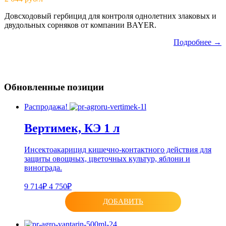
Довсходовый гербицид для контроля однолетних злаковых и
двудольных сорняков от компании BAYER.
Подробнее →
Обновленные позиции
Распродажа!
Вертимек, КЭ 1 л
Инсектоакарицид кишечно-контактного действия для
защиты овощных, цветочных культур, яблони и
винограда.
9 714₽
4 750₽
ДОБАВИТЬ