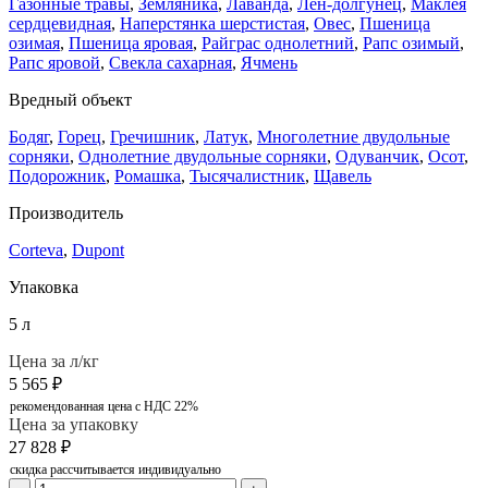
Газонные травы
,
Земляника
,
Лаванда
,
Лен-долгунец
,
Маклея
сердцевидная
,
Наперстянка шерстистая
,
Овес
,
Пшеница
озимая
,
Пшеница яровая
,
Райграс однолетний
,
Рапс озимый
,
Рапс яровой
,
Свекла сахарная
,
Ячмень
Вредный объект
Бодяг
,
Горец
,
Гречишник
,
Латук
,
Многолетние двудольные
сорняки
,
Однолетние двудольные сорняки
,
Одуванчик
,
Осот
,
Подорожник
,
Ромашка
,
Тысячалистник
,
Щавель
Производитель
Corteva
,
Dupont
Упаковка
5 л
Цена за л/кг
5 565
₽
рекомендованная цена с НДС 22%
Цена за упаковку
27 828
₽
скидка рассчитывается индивидуально