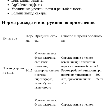
Длительная защита;
AgCelence-эффект;
Увеличение урожайности и рентабельности;
Больше выход сахара;
Норма расхода и инструкция по применению
Нор­
Вред­ный объ­
Спо­соб и вре­мя об­ра­бот­
Куль­ту­ра
ма
ект
ки
Мучнистая роса,
бурая ржавчина,
Опрыскивание в период
стеблевая
вегетации при появлении
ржавчина,
первых признаков болезней.
Пшеница яровая
1-1,5
септориоз листьев
Расход рабочей жидкости при
и озимая
и колоса,
наземном применении — 300
пиренофороз,
л/га, при авиационном — 25-50
темно-бурая
л/га.
пятнистость
Мучнистая роса,
бурая ржавчина,
Опрыскивание в период