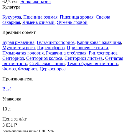
62,5 г/л
Эпоксиконазол
Культура
Кукуруза
,
Пшеница озимая
,
Пшеница яровая
,
Свекла
сахарная
,
Ячмень озимый
,
Ячмень яровой
Вредный объект
Бурая ржавчина
,
Гельминтоспориоз
,
Карликовая ржавчина
,
Мучнистая роса
,
Пиренофороз
,
Прикорневые гнили
,
Пузырчатая головня
,
Ржавчина стеблевая
,
Ринхоспориоз
,
Септориоз
,
Септориоз колоса
,
Септориоз листьев
,
Сетчатая
пятнистость
,
Стеблевые гнили
,
Темно-бурая пятнистость
,
Фомоз
,
Фузариоз
,
Церкоспороз
Производитель
Basf
Упаковка
10 л
Цена за л/кг
3 031
₽
рекомендованная цена с НДС 22%