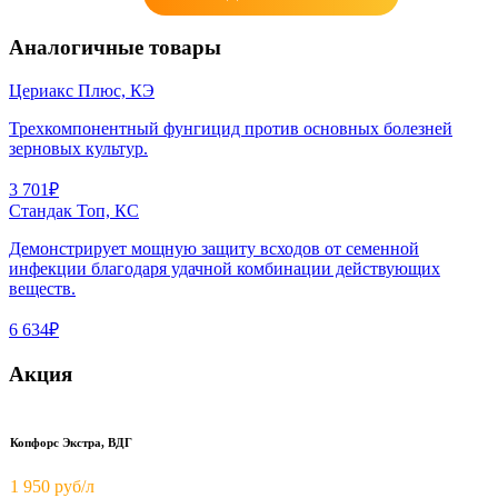
Аналогичные товары
Цериакс Плюс, КЭ
Трехкомпонентный фунгицид против основных болезней
зерновых культур.
3 701₽
Стандак Топ, КС
Демонстрирует мощную защиту всходов от семенной
инфекции благодаря удачной комбинации действующих
веществ.
6 634₽
Акция
Копфорс Экстра, ВДГ
1 950
руб/л