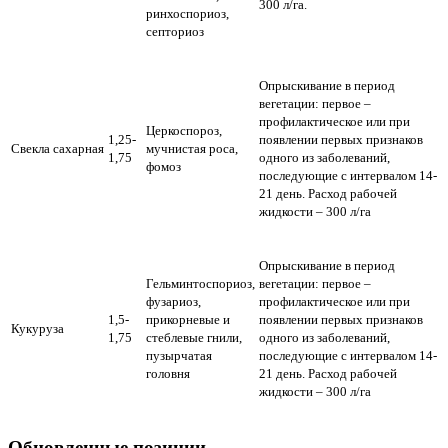
300 л/га.
ринхоспориоз,
септориоз
Опрыскивание в период
вегетации: первое –
профилактическое или при
Церкоспороз,
1,25-
появлении первых признаков
Свекла сахарная
мучнистая роса,
1,75
одного из заболеваний,
фомоз
последующие с интервалом 14-
21 день. Расход рабочей
жидкости – 300 л/га
Опрыскивание в период
Гельминтоспориоз,
вегетации: первое –
фузариоз,
профилактическое или при
1,5-
прикорневые и
появлении первых признаков
Кукуруза
1,75
стеблевые гнили,
одного из заболеваний,
пузырчатая
последующие с интервалом 14-
головня
21 день. Расход рабочей
жидкости – 300 л/га
Обновленные позиции