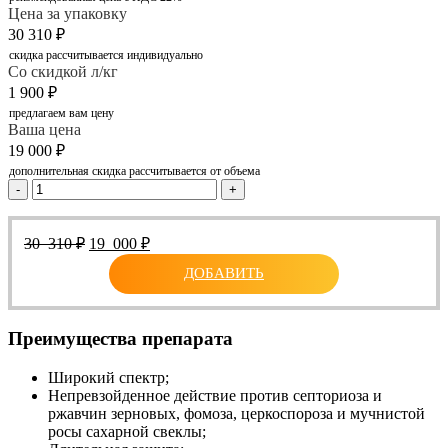
Цена за упаковку
30 310
₽
скидка рассчитывается индивидуально
Со скидкой л/кг
1 900
₽
предлагаем вам цену
Ваша цена
19 000
₽
дополнительная скидка рассчитывается от объема
-
+
Первоначальная
Текущая
30 310
₽
19 000
₽
цена
цена:
ДОБАВИТЬ
составляла
19
30
000 ₽.
310 ₽.
Преимущества препарата
Широкий спектр;
Непревзойденное действие против септориоза и
ржавчин зерновых, фомоза, церкоспороза и мучнистой
росы сахарной свеклы;