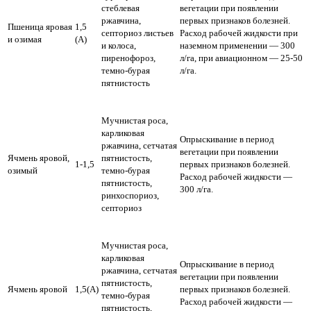
стеблевая
вегетации при появлении
ржавчина,
первых признаков болезней.
Пшеница яровая
1,5
септориоз листьев
Расход рабочей жидкости при
и озимая
(А)
и колоса,
наземном применении — 300
пиренофороз,
л/га, при авиационном — 25-50
темно-бурая
л/га.
пятнистость
Мучнистая роса,
карликовая
Опрыскивание в период
ржавчина, сетчатая
вегетации при появлении
Ячмень яровой,
пятнистость,
1-1,5
первых признаков болезней.
озимый
темно-бурая
Расход рабочей жидкости —
пятнистость,
300 л/га.
ринхоспориоз,
септориоз
Мучнистая роса,
карликовая
Опрыскивание в период
ржавчина, сетчатая
вегетации при появлении
пятнистость,
Ячмень яровой
1,5(А)
первых признаков болезней.
темно-бурая
Расход рабочей жидкости —
пятнистость,