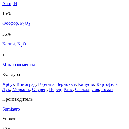
Азот, N
15%
Фосфор, P
O
2
5
36%
Калий, K
O
2
+
Микроэлементы
Культура
Арбуз
,
Виноград
,
Горчица
,
Зерновые
,
Капуста
,
Картофель
,
Лук
,
Морковь
,
Огурец
,
Перец
,
Рапс
,
Свекла
,
Соя
,
Томат
Производитель
Sumiagro
Упаковка
25 кг