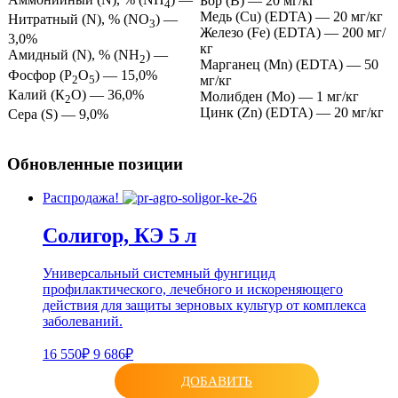
Бор (В) — 20 мг/кг
4
Медь (Cu) (EDTA) — 20 мг/кг
Нитратный (N), % (NO
) —
3
Железо (Fe) (EDTA) — 200 мг/
3,0%
кг
Амидный (N), % (NH
) —
2
Марганец (Mn) (EDTA) — 50
Фосфор (Р
О
) — 15,0%
2
5
мг/кг
Калий (К
О) — 36,0%
Молибден (Мо) — 1 мг/кг
2
Цинк (Zn) (EDTA) — 20 мг/кг
Сера (S) — 9,0%
Обновленные позиции
Распродажа!
Солигор, КЭ 5 л
Универсальный системный фунгицид
профилактического, лечебного и искореняющего
действия для защиты зерновых культур от комплекса
заболеваний.
16 550₽
9 686₽
ДОБАВИТЬ