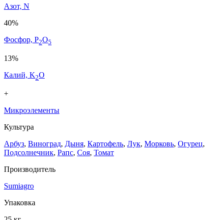
Азот, N
40%
Фосфор, P
O
2
5
13%
Калий, K
O
2
+
Микроэлементы
Культура
Арбуз
,
Виноград
,
Дыня
,
Картофель
,
Лук
,
Морковь
,
Огурец
,
Подсолнечник
,
Рапс
,
Соя
,
Томат
Производитель
Sumiagro
Упаковка
25 кг