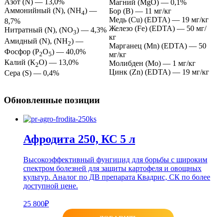
Азот (N) — 13,0%
Магний (MgO) — 0,1%
Аммонийный (N), (NH
) —
Бор (В) — 11 мг/кг
4
Медь (Cu) (EDTA) — 19 мг/кг
8,7%
Железо (Fe) (EDTA) — 50 мг/
Нитратный (N), (NO
) — 4,3%
3
кг
Амидный (N), (NH
) —
2
Марганец (Mn) (EDTA) — 50
Фосфор (Р
О
) — 40,0%
2
5
мг/кг
Калий (К
О) — 13,0%
Молибден (Мо) — 1 мг/кг
2
Цинк (Zn) (EDTA) — 19 мг/кг
Сера (S) — 0,4%
Обновленные позиции
Афродита 250, КС 5 л
Высокоэффективный фунгицид для борьбы с широким
спектром болезней для защиты картофеля и овощных
культур. Аналог по ДВ препарата Квадрис, СК по более
доступной цене.
25 800₽