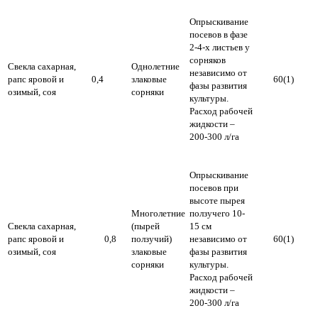
Опрыскивание
посевов в фазе
2-4-х листьев у
сорняков
Свекла сахарная,
Однолетние
независимо от
рапс яровой и
0,4
злаковые
60(1)
фазы развития
озимый, соя
сорняки
культуры.
Расход рабочей
жидкости –
200-300 л/га
Опрыскивание
посевов при
высоте пырея
Многолетние
ползучего 10-
Свекла сахарная,
(пырей
15 см
рапс яровой и
0,8
ползучий)
независимо от
60(1)
озимый, соя
злаковые
фазы развития
сорняки
культуры.
Расход рабочей
жидкости –
200-300 л/га