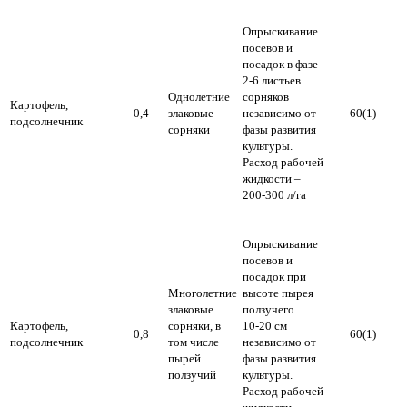
Опрыскивание
посевов и
посадок в фазе
2-6 листьев
Однолетние
сорняков
Картофель,
0,4
злаковые
независимо от
60(1)
подсолнечник
сорняки
фазы развития
культуры.
Расход рабочей
жидкости –
200-300 л/га
Опрыскивание
посевов и
посадок при
Многолетние
высоте пырея
злаковые
ползучего
Картофель,
сорняки, в
10-20 см
0,8
60(1)
подсолнечник
том числе
независимо от
пырей
фазы развития
ползучий
культуры.
Расход рабочей