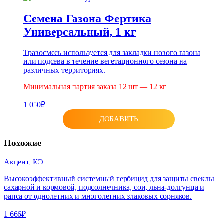
Семена Газона Фертика
Универсальный, 1 кг
Травосмесь используется для закладки нового газона
или подсева в течение вегетационного сезона на
различных территориях.
Минимальная партия заказа 12 шт — 12 кг
1 050₽
ДОБАВИТЬ
Похожие
Акцент, КЭ
Высокоэффективный системный гербицид для защиты свеклы
сахарной и кормовой, подсолнечника, сои, льна-долгунца и
рапса от однолетних и многолетних злаковых сорняков.
1 666₽