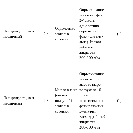
Опрыскивание
посевов в фазе
2-4 листа
однолетних
Однолетние
Лен-долгунец, лен
сорняков (в
0,4
злаковые
-(1)
масличный
фазе «елочки»
сорняки
льна). Расход
рабочей
жидкости –
200-300 л/га
Опрыскивание
посевов при
высоте пырея
Многолетние
ползучего 10-
(пырей
15 см
Лен-долгунец, лен
0,8
ползучий)
независимо от
-(1)
масличный
злаковые
фазы развития
сорняки
культуры.
Расход рабочей
жидкости –
200-300 л/га