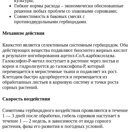
культуры;
Гибкие нормы расхода – экономически обоснованные
решения любых проблем со злаковыми сорняками;
Совместимость в баковых смесях с
противодвудольными гербицидами.
Механизм действия
Квикстеп является селективным системным гербицидом. Оба
действующих вещества подавляют биосинтез жирных кислот
в результате ингибирования ацетил-СоА-карбоксилазы.
Галоксифоп-Р-метил поступает в растение через листья и
корни и гидролизуется до галоксифопа-Р, который
перемещается в меристемные ткани и подавляет их рост.
Клетодим быстро адсорбируется и перемещается из
обработанных листьев в корневую систему и точки роста
сорных растений.
Скорость воздействия
Симптомы гербицидного воздействия проявляются в течение
1 — 3 дней после обработки, гибель сорняков наступает в
течение 1 — 2 недель, в зависимости от вида сорного
растения, фазы его развития и погодных условий.