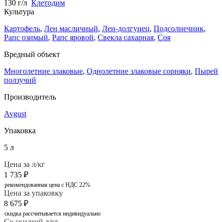
130 г/л
Клетодим
Культура
Картофель
,
Лен масличный
,
Лен-долгунец
,
Подсолнечник
,
Рапс озимый
,
Рапс яровой
,
Свекла сахарная
,
Соя
Вредный объект
Многолетние злаковые
,
Однолетние злаковые сорняки
,
Пырей
ползучий
Производитель
Avgust
Упаковка
5 л
Цена за л/кг
1 735
₽
рекомендованная цена с НДС 22%
Цена за упаковку
8 675
₽
скидка рассчитывается индивидуально
Со скидкой л/кг