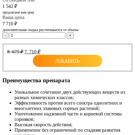
1 542
₽
предлагаем вам цену
Ваша цена
7 710
₽
дополнительная скидка рассчитывается от объема
-
+
Первоначальная
Текущая
8 675
₽
7 710
₽
цена
цена:
ДОБАВИТЬ
составляла
7
8
710 ₽.
675 ₽.
Преимущества препарата
Уникальное сочетание двух действующих веществ из
разных химических классов;
Эффективность против всего спектра однолетних и
многолетних злаковых сорных растений;
Уничтожение надземной части и корневой системы
сорняков;
Высокая скорость действия;
Применение без ограничений по стадиям развития